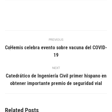
Post
PREVIOUS
navigation
CoHemis celebra evento sobre vacuna del COVID-
Previous
19
post:
NEXT
Catedrático de Ingeniería Civil primer hispano en
Next
obtener importante premio de seguridad vial
post:
Related Posts