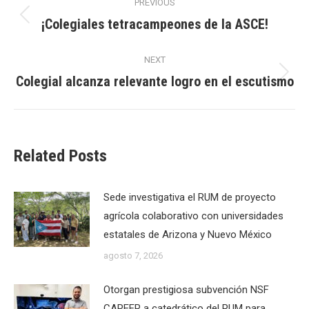
PREVIOUS
navigation
¡Colegiales tetracampeones de la ASCE!
Previous
post:
NEXT
Colegial alcanza relevante logro en el escutismo
Next
post:
Related Posts
Sede investigativa el RUM de proyecto
agrícola colaborativo con universidades
estatales de Arizona y Nuevo México
agosto 7, 2026
Otorgan prestigiosa subvención NSF
CAREER a catedrático del RUM para