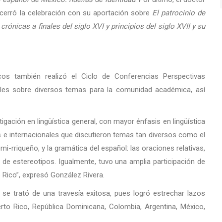
 cerró la celebración con su aportación sobre
El patrocinio de
rónicas a finales del siglo XVI y principios del siglo XVII y su
cos también realizó el Ciclo de Conferencias Perspectivas
tuales sobre diversos temas para la comunidad académica, así
igación en lingüística general, con mayor énfasis en lingüística
es e internacionales que discutieron temas tan diversos como el
-rriqueño, y la gramática del español: las oraciones relativas,
a de estereotipos. Igualmente, tuvo una amplia participación de
o Rico”, expresó González Rivera.
 se trató de una travesía exitosa, pues logró estrechar lazos
to Rico, República Dominicana, Colombia, Argentina, México,