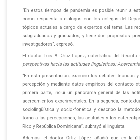
“En estos tiempos de pandemia es posible reunir a esto
como respuesta a diálogos con los colegas del Depa
tópicos actuales a cargo de expertos del tema. Las r
subgraduados y graduados, y tiene dos propósitos: pre
investigadores”, expresó.
El doctor Luis A. Ortiz López, catedrático del Recinto
perspectivas hacia las actitudes lingüísticas:
Acercamien
“En esta presentación, examino los debates teóricos y 
percepción y mediante datos empíricos del contacto etn
primera parte, incluí un panorama general de las act
acercamientos experimentales. En la segunda, contextual
sociolingüística y socio-fonética y describo la metod
torno a las percepciones, las actitudes y los estereoti
Rico y República Dominicana”, subrayó el lingüista.
Además, el doctor Ortiz López añadió que en la úl