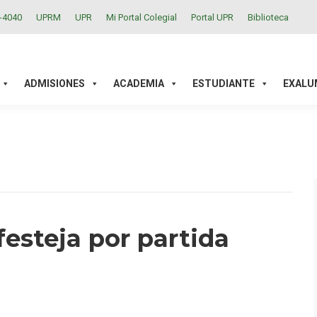
2-4040
UPRM
UPR
Mi Portal Colegial
Portal UPR
Biblioteca
ACADEMIA
ESTUDIANTE
EXALUMNOS
INVESTIGAC
ADMISIONES
ACADEMIA
ESTUDIANTE
EXALU
festeja por partida