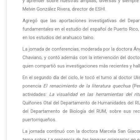
y aprender sobre nuestras amplias, diversas y siempre 
Melvin González Rivera, director de ESHI.
Agregó que las aportaciones investigativas del Dep
fundamentales en el estudio del español de Puerto Rico,
en los estudios del arahuaco taíno.
La jornada de conferencias, moderada por la doctora Áng
Chaviano, y contó además con la intervención del docto
quien compartió sus investigaciones más recientes y hal
En el segundo día del ciclo, le tocó el turno al doctor Ul
ponencia
El renacimiento de la literatura quechua
(Per
actividades:
La visualidad en las herramientas del ri
Quiñones Otal del Departamento de Humanidades del RU
del Departamento de Biología del RUM, sobre sus rec
puertorriqueños.
La jornada continuó con la doctora Marcela San Giac
tema sobre
La presencia de las lenguas originarias en e