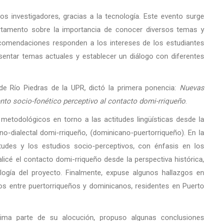
s investigadores, gracias a la tecnología. Este evento surge
rtamento sobre la importancia de conocer diversos temas y
ecomendaciones responden a los intereses de los estudiantes
sentar temas actuales y establecer un diálogo con diferentes
 de Río Piedras de la UPR, dictó la primera ponencia:
Nuevas
to socio-fonético perceptivo al contacto domi-rriqueño
.
metodológicos en torno a las actitudes lingüísticas desde la
o-dialectal domi-rriqueño, (dominicano-puertorriqueño). En la
itudes y los estudios socio-perceptivos, con énfasis en los
icé el contacto domi-rriqueño desde la perspectiva histórica,
ología del proyecto. Finalmente, expuse algunos hallazgos en
pos entre puertorriqueños y dominicanos, residentes en Puerto
tima parte de su alocución, propuso algunas conclusiones