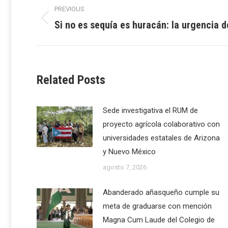
Post
PREVIOUS
navigation
Si no es sequía es huracán: la urgencia 
Previous
post:
Related Posts
Sede investigativa el RUM de
proyecto agrícola colaborativo con
universidades estatales de Arizona
y Nuevo México
agosto 7, 2026
Abanderado añasqueño cumple su
meta de graduarse con mención
Magna Cum Laude del Colegio de