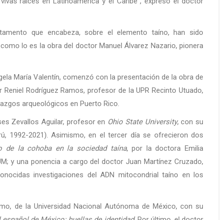
vivas raíces en Latinoamérica y el Caribe”, expresó el doctor
artamento que encabeza, sobre el elemento taíno, han sido
 como lo es la obra del doctor Manuel Álvarez Nazario, pionera
ela María Valentín, comenzó con la presentación de la obra de
r Reniel Rodríguez Ramos, profesor de la UPR Recinto Utuado,
lazgos arqueológicos en Puerto Rico.
ises Zevallos Aguilar, profesor en
Ohio State University
, con su
ú, 1992-2021). Asimismo, en el tercer día se ofrecieron dos
to de la cohoba en la sociedad taína
, por la doctora Emilia
M; y una ponencia a cargo del doctor Juan Martínez Cruzado,
onocidas investigaciones del ADN mitocondrial taíno en los
omo, de la Universidad Nacional Autónoma de México, con su
l español de México: huellas de identidad
. Por último, el doctor