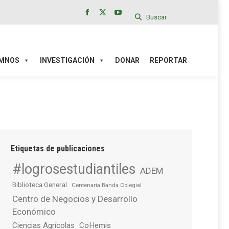
Buscar
Facebook
X
YouTube
page
page
page
IÓN
DONAR
REPORTAR
opens
opens
opens
in
in
in
MNOS
INVESTIGACIÓN
DONAR
REPORTAR
new
new
new
window
window
window
Etiquetas de publicaciones
#logrosestudiantiles
ADEM
Biblioteca General
Centenaria Banda Colegial
Centro de Negocios y Desarrollo
Económico
Ciencias Agrícolas
CoHemis