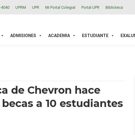
2-4040
UPRM
UPR
Mi Portal Colegial
Portal UPR
Biblioteca
ACADEMIA
ESTUDIANTE
EXALUMNOS
INVESTIGAC
ADMISIONES
ACADEMIA
ESTUDIANTE
EXALU
a de Chevron hace
 becas a 10 estudiantes