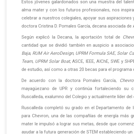
Estos jóvenes galardonados son una muestra del talen
alma mater y con los futuros profesionales, nos inspira
celebrar a nuestros colegiales, apoyar sus aspiraciones y
doctora Cristina D. Pomales García, decana asociada de 
Según explicó la Decana, la aportación total de
Chev
cantidad que se dividió también en auspicio a asociaci
Baja
,
RUM Air AeroDesign
,
UPRM Formula SAE
,
Solar C
Team
,
UPRM Solar Boat
, ASCE, IEEE, AIChE, SWE y SHPE
de estudio, así como a otras 20 becas para el programa
De acuerdo con la doctora Pomales García,
Chevro
mayagüezano de UPR y continúa fortaleciendo su co
Ruscalleda, exalumno del Colegio y actualmente líder de
Ruscalleda completó su grado en el Departamento de I
para Chevron, una de las compañías de energía más g
mater le impulsó a lograr sus metas, desde que comenz
ayudar a la futura generación de STEM estableciendo un c