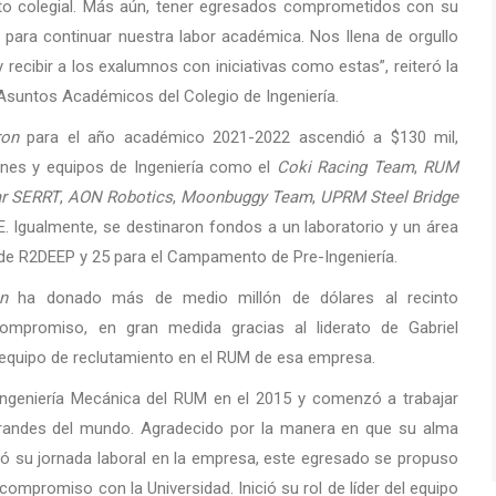
to colegial. Más aún, tener egresados comprometidos con su
 para continuar nuestra labor académica. Nos llena de orgullo
 recibir a los exalumnos con iniciativas como estas”, reiteró la
Asuntos Académicos del Colegio de Ingeniería.
ron
para el año académico 2021-2022 ascendió a $130 mil,
ones y equipos de Ingeniería como el
Coki Racing Team
,
RUM
ar SERRT
,
AON Robotics
,
Moonbuggy Team
,
UPRM Steel Bridge
. Igualmente, se destinaron fondos a un laboratorio y un área
 de R2DEEP y 25 para el Campamento de Pre-Ingeniería.
n
ha donado más de medio millón de dólares al recinto
mpromiso, en gran medida gracias al liderato de Gabriel
l equipo de reclutamiento en el RUM de esa empresa.
ngeniería Mecánica del RUM en el 2015 y comenzó a trabajar
randes del mundo. Agradecido por la manera en que su alma
ó su jornada laboral en la empresa, este egresado se propuso
ompromiso con la Universidad. Inició su rol de líder del equipo