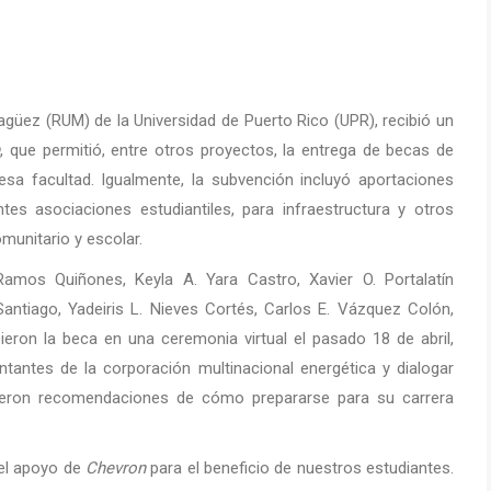
yagüez (RUM) de la Universidad de Puerto Rico (UPR), recibió un
n
, que permitió, entre otros proyectos, la entrega de becas de
sa facultad. Igualmente, la subvención incluyó aportaciones
es asociaciones estudiantiles, para infraestructura y otros
munitario y escolar.
amos Quiñones, Keyla A. Yara Castro, Xavier O. Portalatín
antiago, Yadeiris L. Nieves Cortés, Carlos E. Vázquez Colón,
eron la beca en una ceremonia virtual el pasado 18 de abril,
ntantes de la corporación multinacional energética y dialogar
ieron recomendaciones de cómo prepararse para su carrera
 el apoyo de
Chevron
para el beneficio de nuestros estudiantes.