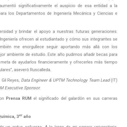
aumentó significativamente el auspicio de esa entidad a la
 para los Departamentos de Ingeniería Mecánica y Ciencias e
ersidad y brindar el apoyo a nuestras futuras generaciones.
Ingeniería ofrecen al estudiantado y cómo sus integrantes se
 También me enorgullece seguir aportando más allá con los
or ambiente de estudio. Este año pudimos añadir becas para
a meta de ayudarlos financieramente y ofrecerles más tiempo
ulares”, aseveró Ruscalleda.
: Gil Reyes,
Data Engineer & UPTM Technology Team Lead
(IT)
RM Executive Sponsor
.
con
Prensa RUM
el significado del galardón en sus carreras
er
uímica, 3
año