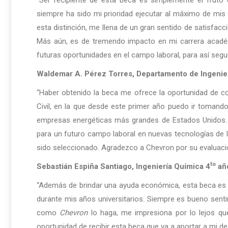
“Ser recipiente de esta beca es simplemente el fruto d
siempre ha sido mi prioridad ejecutar al máximo de mis
esta distinción, me llena de un gran sentido de satisfac
Más aún, es de tremendo impacto en mi carrera acadé
futuras oportunidades en el campo laboral, para así segui
Waldemar A. Pérez Torres,
Departamento de Ingenierí
“Haber obtenido la beca me ofrece la oportunidad de co
Civil, en la que desde este primer año puedo ir tomand
empresas energéticas más grandes de Estados Unidos. E
para un futuro campo laboral en nuevas tecnologías de l
sido seleccionado. Agradezco a Chevron por su evaluac
to
Sebastián Espiña Santiago,
Ingeniería Química 4
añ
“Además de brindar una ayuda económica, esta beca es u
durante mis años universitarios. Siempre es bueno sent
como
Chevron
lo haga, me impresiona por lo lejos qu
oportunidad de recibir esta beca que va a aportar a mi d