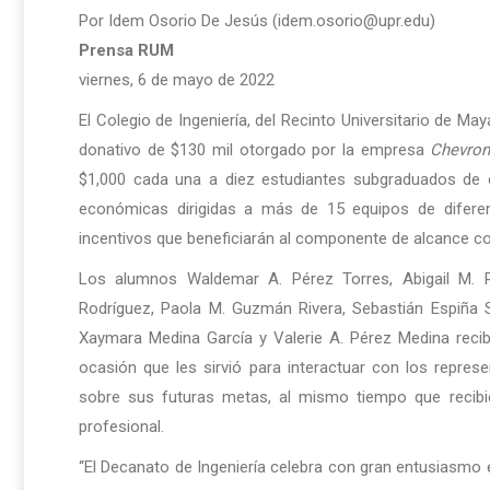
Por Idem Osorio De Jesús (idem.osorio@upr.edu)
Prensa RUM
viernes, 6 de mayo de 2022
El Colegio de Ingeniería, del Recinto Universitario de Ma
donativo de $130 mil otorgado por la empresa
Chevro
$1,000 cada una a diez estudiantes subgraduados de e
económicas dirigidas a más de 15 equipos de diferent
incentivos que beneficiarán al componente de alcance co
Los alumnos Waldemar A. Pérez Torres, Abigail M. R
Rodríguez, Paola M. Guzmán Rivera, Sebastián Espiña S
Xaymara Medina García y Valerie A. Pérez Medina recibi
ocasión que les sirvió para interactuar con los represe
sobre sus futuras metas, al mismo tiempo que recib
profesional.
“El Decanato de Ingeniería celebra con gran entusiasmo