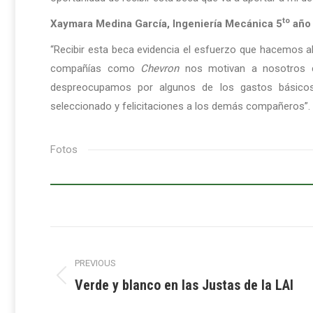
to
Xaymara Medina García, Ingeniería Mecánica 5
año
“Recibir esta beca evidencia el esfuerzo que hacemos algu
compañías como
Chevron
nos motivan a nosotros c
despreocupamos por algunos de los gastos básicos 
seleccionado y felicitaciones a los demás compañeros”.
Fotos
Post
PREVIOUS
navigation
Verde y blanco en las Justas de la LAI
Previous
post: