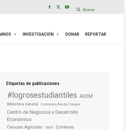
Buscar
Facebook
X
YouTube
page
page
page
IÓN
DONAR
REPORTAR
opens
opens
opens
in
in
in
MNOS
INVESTIGACIÓN
DONAR
REPORTAR
new
new
new
window
window
window
Etiquetas de publicaciones
#logrosestudiantiles
ADEM
Biblioteca General
Centenaria Banda Colegial
Centro de Negocios y Desarrollo
Económico
Ciencias Agrícolas
CoHemis
CNDE