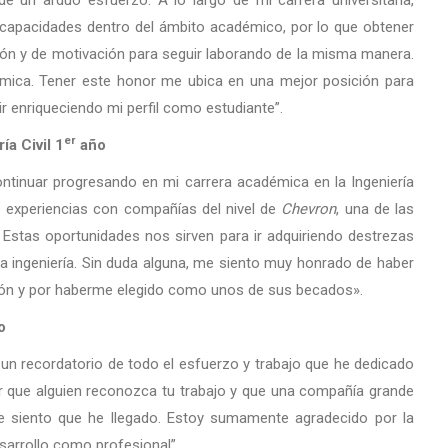
e un arduo esfuerzo. A lo largo de mi carrera universitaria,
 capacidades dentro del ámbito académico, por lo que obtener
ción y de motivación para seguir laborando de la misma manera.
mica. Tener este honor me ubica en una mejor posición para
r enriqueciendo mi perfil como estudiante”.
er
a Civil 1
año
ntinuar progresando en mi carrera académica en la Ingeniería
o experiencias con compañías del nivel de
Chevron
, una de las
stas oportunidades nos sirven para ir adquiriendo destrezas
a ingeniería. Sin duda alguna, me siento muy honrado de haber
ión y por haberme elegido como unos de sus becados».
o
n recordatorio de todo el esfuerzo y trabajo que he dedicado
ir que alguien reconozca tu trabajo y que una compañía grande
e siento que he llegado. Estoy sumamente agradecido por la
esarrollo como profesional”.