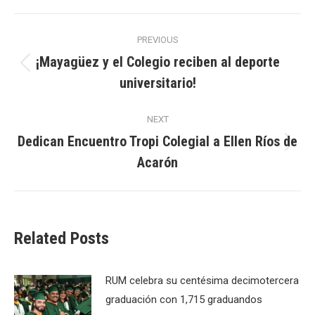
Post
PREVIOUS
navigation
¡Mayagüez y el Colegio reciben al deporte
Previous
universitario!
post:
NEXT
Dedican Encuentro Tropi Colegial a Ellen Ríos de
Next
Acarón
post:
Related Posts
RUM celebra su centésima decimotercera
graduación con 1,715 graduandos