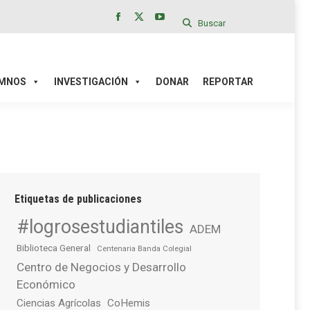
Buscar
Facebook
X
YouTube
page
page
page
IÓN
DONAR
REPORTAR
opens
opens
opens
in
in
in
MNOS
INVESTIGACIÓN
DONAR
REPORTAR
new
new
new
window
window
window
Etiquetas de publicaciones
#logrosestudiantiles
ADEM
Biblioteca General
Centenaria Banda Colegial
Centro de Negocios y Desarrollo
Económico
Ciencias Agrícolas
CoHemis