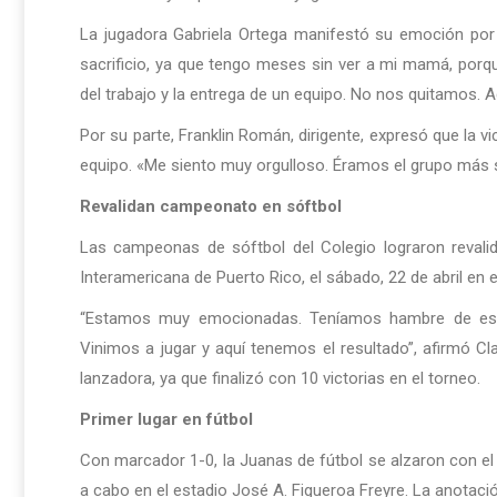
La jugadora Gabriela Ortega manifestó su emoción por 
sacrificio, ya que tengo meses sin ver a mi mamá, porq
del trabajo y la entrega de un equipo. No nos quitamos. 
Por su parte, Franklin Román, dirigente, expresó que la vic
equipo. «Me siento muy orgulloso. Éramos el grupo más s
Revalidan campeonato en sóftbol
Las campeonas de sóftbol del Colegio lograron revalid
Interamericana de Puerto Rico, el sábado, 22 de abril e
“Estamos muy emocionadas. Teníamos hambre de e
Vinimos a jugar y aquí tenemos el resultado”, afirmó Cla
lanzadora, ya que finalizó con 10 victorias en el torneo.
Primer lugar en fútbol
Con marcador 1-0, la Juanas de fútbol se alzaron con el c
a cabo en el estadio José A. Figueroa Freyre. La anotación