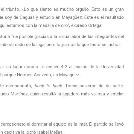
el triunfo. «Lo que siento es mucho orgullo. Esto es un gran
ue soy de Caguas y estudio en Mayagüez. Este es el resultado
Aquí estamos con la medalla de oro”, expresó Ortega.
toria fue posible gracias a la ardua labor de las integrantes del
ubestimado de la Liga, pero logramos lo que tanto se luchó».
ar su lugar dorado al vencer 4-2 al equipo de la Universidad
n el parque Hermes Acevedo, en Mayagüez.
ste campeonato,
back to back
. Todas pusieron de su parte.
udio Martínez, quien resultó la jugadora más valiosa y estelar
ampeonato al dominar al equipo de la Inter. El partido se llevó
 decisiva la logró Isabel Mejías.