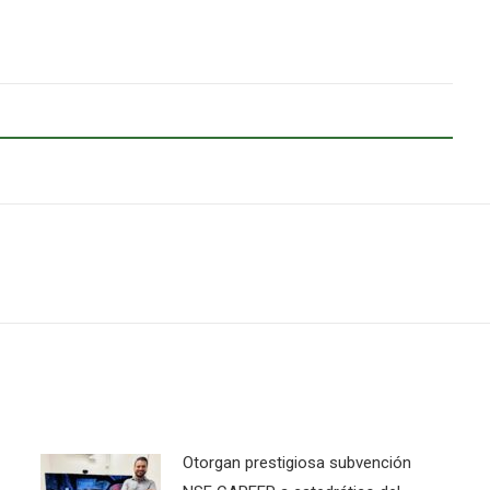
Next
post:
Otorgan prestigiosa subvención