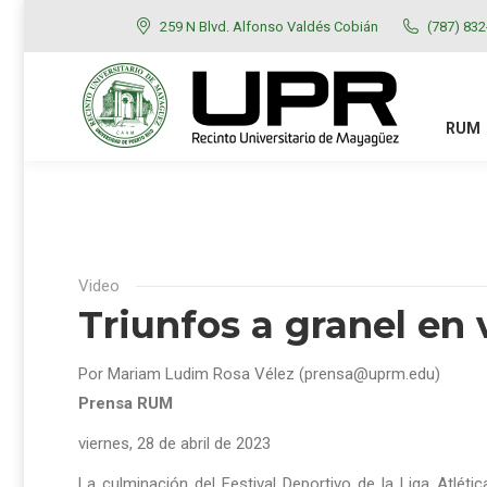
259 N Blvd. Alfonso Valdés Cobián
(787) 83
RUM
ADMISIONES
RUM
Video
Triunfos a granel en 
Por Mariam Ludim Rosa Vélez (prensa@uprm.edu)
Prensa RUM
viernes, 28 de abril de 2023
La culminación del Festival Deportivo de la Liga Atlética