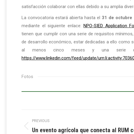
satisfacción colaborar con ellas debido a su amplia div
La convocatoria estará abierta hasta el
31 de octubre
mediante el siguiente enlace:
NPO-SIED Application Fo
tienen que cumplir con una serie de requisitos mínimos,
de desarrollo económico, estar dedicadas a ello como s
al menos cinco meses y una serie de re
https://www.linkedin.com/feed/update/urn:li:activity:70
Fotos
Post
PREVIOUS
navigation
Un evento agrícola que conecta al RUM co
Previous