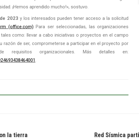
ersidad. ¡Hemos aprendido mucho!», sostuvo.
 de 2023
y los interesados pueden tener acceso a la solicitud
rm (office.com)
Para ser seleccionadas, las organizaciones
 tales como: llevar a cabo iniciativas o proyectos en el campo
u razón de ser, comprometerse a participar en el proyecto por
quisitos organizacionales. Más detalles en:
36024693438464001
.
n la tierra
Red Sísmica part
Next