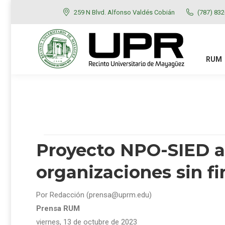
259 N Blvd. Alfonso Valdés Cobián
(787) 83
RUM
ADMISIONES
RUM
Proyecto NPO-SIED a
organizaciones sin fi
Por Redacción (prensa@uprm.edu)
Prensa RUM
viernes, 13 de octubre de 2023