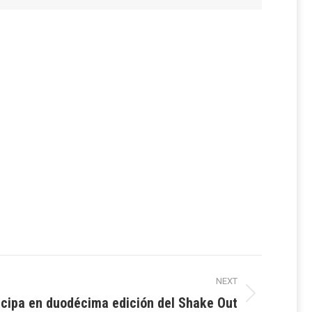
NEXT
icipa en duodécima edición del Shake Out