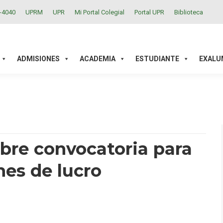
2-4040
UPRM
UPR
Mi Portal Colegial
Portal UPR
Biblioteca
ACADEMIA
ESTUDIANTE
EXALUMNOS
INVESTIGAC
ADMISIONES
ACADEMIA
ESTUDIANTE
EXALU
bre convocatoria para
nes de lucro