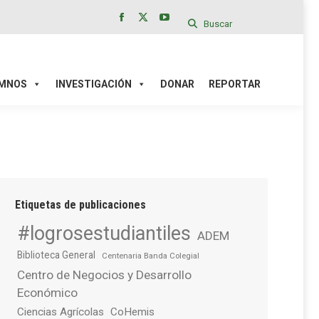
Buscar
Facebook
X
YouTube
page
page
page
IÓN
DONAR
REPORTAR
opens
opens
opens
in
in
in
MNOS
INVESTIGACIÓN
DONAR
REPORTAR
new
new
new
window
window
window
Etiquetas de publicaciones
#logrosestudiantiles
ADEM
Biblioteca General
Centenaria Banda Colegial
Centro de Negocios y Desarrollo
Económico
Ciencias Agrícolas
CoHemis