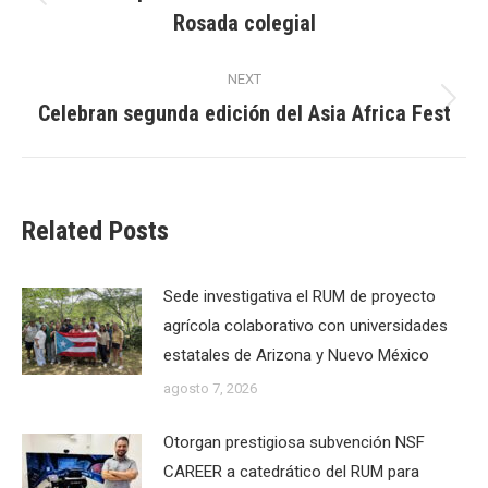
Previous
Rosada colegial
post:
NEXT
Celebran segunda edición del Asia Africa Fest
Next
post:
Related Posts
Sede investigativa el RUM de proyecto
agrícola colaborativo con universidades
estatales de Arizona y Nuevo México
agosto 7, 2026
Otorgan prestigiosa subvención NSF
CAREER a catedrático del RUM para