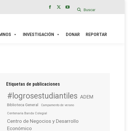
Buscar
Facebook
X
YouTube
page
page
page
IÓN
DONAR
REPORTAR
opens
opens
opens
in
in
in
MNOS
INVESTIGACIÓN
DONAR
REPORTAR
new
new
new
window
window
window
Etiquetas de publicaciones
#logrosestudiantiles
ADEM
Biblioteca General
Campamento de verano
Centenaria Banda Colegial
Centro de Negocios y Desarrollo
Económico