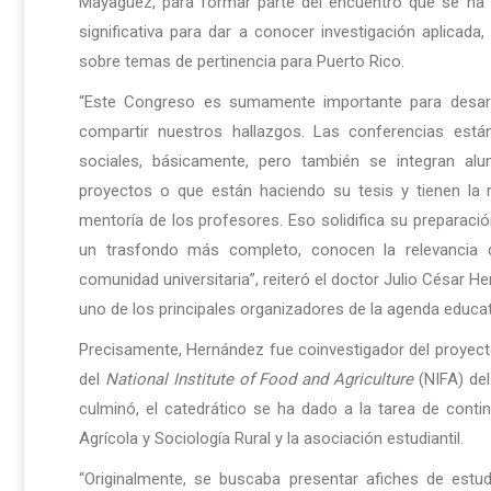
Mayagüez, para formar parte del encuentro que se ha 
significativa para dar a conocer investigación aplicada, 
sobre temas de pertinencia para Puerto Rico.
“Este Congreso es sumamente importante para desarro
compartir nuestros hallazgos. Las conferencias est
sociales, básicamente, pero también se integran a
proyectos o que están haciendo su tesis y tienen la r
mentoría de los profesores. Eso solidifica su preparac
un trasfondo más completo, conocen la relevancia d
comunidad universitaria”, reiteró el doctor Julio César H
uno de los principales organizadores de la agenda educat
Precisamente, Hernández fue coinvestigador del proyec
del
National Institute of Food and Agriculture
(NIFA) del
culminó, el catedrático se ha dado a la tarea de conti
Agrícola y Sociología Rural y la asociación estudiantil.
“Originalmente, se buscaba presentar afiches de estu