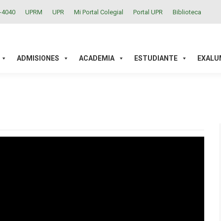
2-4040
UPRM
UPR
Mi Portal Colegial
Portal UPR
Biblioteca
ACADEMIA
ESTUDIANTE
EXALUMNOS
INVESTIGAC
ADMISIONES
ACADEMIA
ESTUDIANTE
EXALU