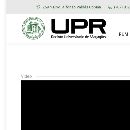
259 N Blvd. Alfonso Valdés Cobián
(787) 83
RUM
ADMISIONES
RUM
Video