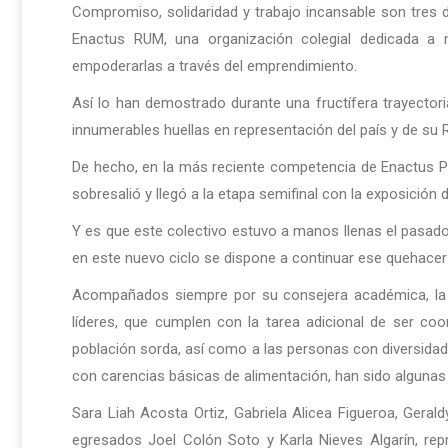
Compromiso, solidaridad y trabajo incansable son tres de
Enactus RUM, una organización colegial dedicada a m
empoderarlas a través del emprendimiento.
Así lo han demostrado durante una fructífera trayector
innumerables huellas en representación del país y de su 
De hecho, en la más reciente competencia de Enactus Pue
sobresalió y llegó a la etapa semifinal con la exposició
Y es que este colectivo estuvo a manos llenas el pasado 
en este nuevo ciclo se dispone a continuar ese quehacer
Acompañados siempre por su consejera académica, la do
líderes, que cumplen con la tarea adicional de ser coo
población sorda, así como a las personas con diversidad f
con carencias básicas de alimentación, han sido algunas
Sara Liah Acosta Ortiz, Gabriela Alicea Figueroa, Geral
egresados Joel Colón Soto y Karla Nieves Algarín, rep