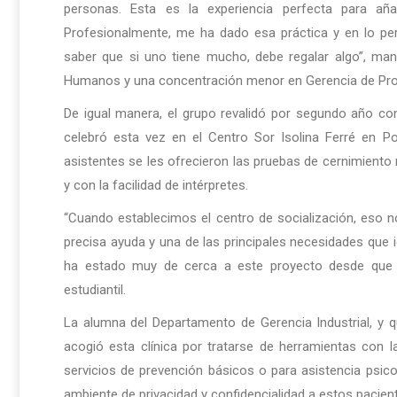
personas. Esta es la experiencia perfecta para añ
Profesionalmente, me ha dado esa práctica y en lo per
saber que si uno tiene mucho, debe regalar algo”, ma
Humanos y una concentración menor en Gerencia de Pro
De igual manera, el grupo revalidó por segundo año con
celebró esta vez en el Centro Sor Isolina Ferré en 
asistentes se les ofrecieron las pruebas de cernimiento ru
y con la facilidad de intérpretes.
“Cuando establecimos el centro de socialización, eso 
precisa ayuda y una de las principales necesidades que id
ha estado muy de cerca a este proyecto desde que e
estudiantil.
La alumna del Departamento de Gerencia Industrial, y q
acogió esta clínica por tratarse de herramientas con 
servicios de prevención básicos o para asistencia psicol
ambiente de privacidad y confidencialidad a estos pacien