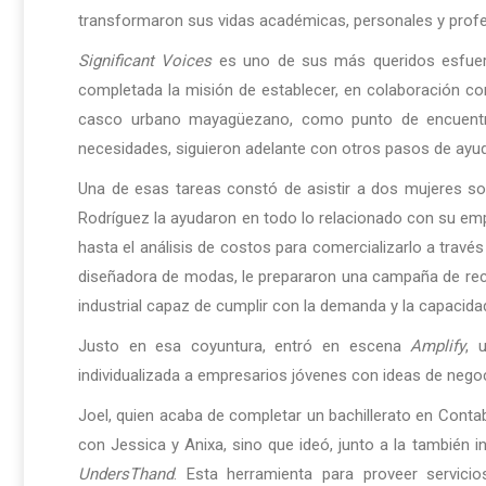
transformaron sus vidas académicas, personales y profe
Significant Voices
es uno de sus más queridos esfuerzo
completada la misión de establecer, en colaboración con
casco urbano mayagüezano, como punto de encuentro
necesidades, siguieron adelante con otros pasos de ayud
Una de esas tareas constó de asistir a dos mujeres s
Rodríguez la ayudaron en todo lo relacionado con su em
hasta el análisis de costos para comercializarlo a través
diseñadora de modas, le prepararon una campaña de rec
industrial capaz de cumplir con la demanda y la capacidad
Justo en esa coyuntura, entró en escena
Amplify
, 
individualizada a empresarios jóvenes con ideas de neg
Joel, quien acaba de completar un bachillerato en Conta
con Jessica y Anixa, sino que ideó, junto a la también i
UndersThand
. Esta herramienta para proveer servic