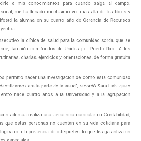
adirle a mis conocimientos para cuando salga al campo.
sonal, me ha llenado muchísimo ver más allá de los libros y
nifestó la alumna en su cuarto año de Gerencia de Recursos
yectos.
secutivo la clínica de salud para la comunidad sorda, que se
Ponce, también con fondos de Unidos por Puerto Rico. A los
tinarias, charlas, ejercicios y orientaciones, de forma gratuita
nos permitió hacer una investigación de cómo esta comunidad
entificamos era la parte de la salud”, recordó Sara Liah, quien
ntró hace cuatro años a la Universidad y a la agrupación
uien además realiza una secuencia curricular en Contabilidad,
las que estas personas no cuentan en su vida cotidiana para
ógica con la presencia de intérpretes, lo que les garantiza un
tes especiales.