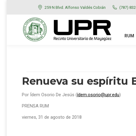
259 N Blvd. Alfonso Valdés Cobián
(787) 83
RUM
ADMISIONES
RUM
Renueva su espíritu
Por Ídem Osorio De Jesús (
ídem.osorio@upr.edu
)
PRENSA RUM
viernes, 31 de agosto de 2018