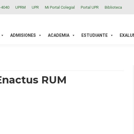
2-4040
UPRM
UPR
Mi Portal Colegial
Portal UPR
Biblioteca
ACADEMIA
ESTUDIANTE
EXALUMNOS
INVESTIGAC
ADMISIONES
ACADEMIA
ESTUDIANTE
EXALU
 Enactus RUM