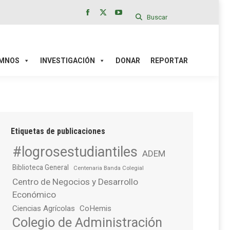
Buscar
Facebook
X
YouTube
page
page
page
IÓN
DONAR
REPORTAR
opens
opens
opens
in
in
in
MNOS
INVESTIGACIÓN
DONAR
REPORTAR
new
new
new
window
window
window
Etiquetas de publicaciones
#logrosestudiantiles
ADEM
Biblioteca General
Centenaria Banda Colegial
Centro de Negocios y Desarrollo
Económico
Ciencias Agrícolas
CoHemis
Colegio de Administración