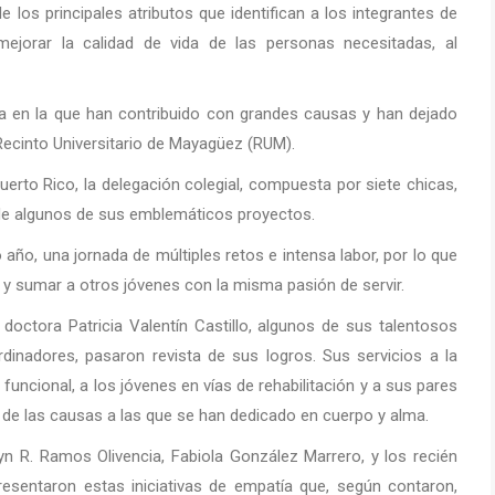
 los principales atributos que identifican a los integrantes de
ejorar la calidad de vida de las personas necesitadas, al
ia en la que han contribuido con grandes causas y han dejado
Recinto Universitario de Mayagüez (RUM).
rto Rico, la delegación colegial, compuesta por siete chicas,
n de algunos de sus emblemáticos proyectos.
año, una jornada de múltiples retos e intensa labor, por lo que
 y sumar a otros jóvenes con la misma pasión de servir.
ctora Patricia Valentín Castillo, algunos de sus talentosos
rdinadores, pasaron revista de sus logros. Sus servicios a la
uncional, a los jóvenes en vías de rehabilitación y a sus pares
 de las causas a las que se han dedicado en cuerpo y alma.
dyn R. Ramos Olivencia, Fabiola González Marrero, y los recién
resentaron estas iniciativas de empatía que, según contaron,