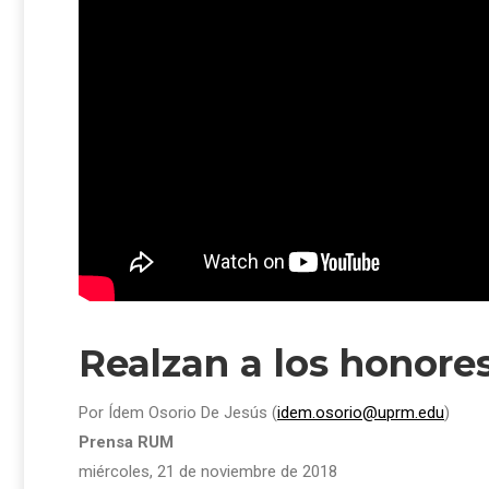
Realzan a los honor
Por Ídem Osorio De Jesús (
idem.osorio@uprm.edu
)
Prensa RUM
miércoles, 21 de noviembre de 2018