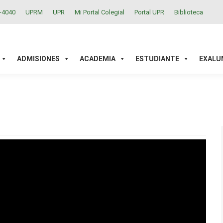
2-4040
UPRM
UPR
Mi Portal Colegial
Portal UPR
Biblioteca
ACADEMIA
ESTUDIANTE
EXALUMNOS
INVESTIGAC
ADMISIONES
ACADEMIA
ESTUDIANTE
EXALU