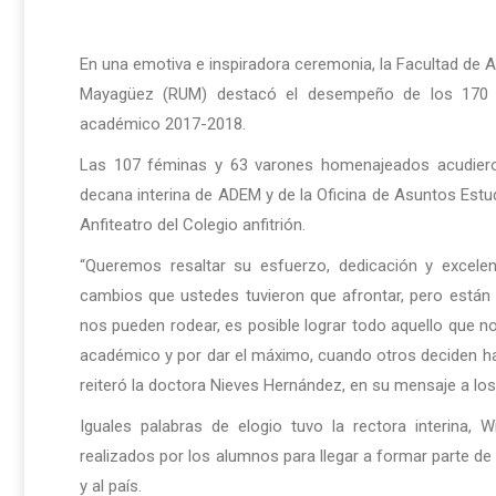
En una emotiva e inspiradora ceremonia, la Facultad de 
Mayagüez (RUM) destacó el desempeño de los 170 e
académico 2017-2018.
Las 107 féminas y 63 varones homenajeados acudieron
decana interina de ADEM y de la Oficina de Asuntos Estudi
Anfiteatro del Colegio anfitrión.
“Queremos resaltar su esfuerzo, dedicación y excele
cambios que ustedes tuvieron que afrontar, pero están
nos pueden rodear, es posible lograr todo aquello que n
académico y por dar el máximo, cuando otros deciden h
reiteró la doctora Nieves Hernández, en su mensaje a los
Iguales palabras de elogio tuvo la rectora interina, Wi
realizados por los alumnos para llegar a formar parte d
y al país.