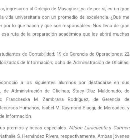
r, ingresaron al Colegio de Mayagüez, ya de por sí, es un gran
la vida universitaria con un promedio de excelencia. ¿Qué me
 por lo que hacen y que son responsables. Nos llena de gran
esa ruta de la preparación académica que les abrirá muchas
tudiantes de Contabilidad; 19 de Gerencia de Operaciones; 22
rizados de Información; ocho de Administración de Oficinas;
reconoció a los siguientes alumnos por destacarse en sus
é, de Administración de Oficinas; Stacy Díaz Maldonado, de
zas; Francheska M. Zambrana Rodríguez, de Gerencia de
e Recursos Humanos; Isabel M. Raymond Biaggi, de Mercadeo; y
de Información.
sus premios y becas especiales
Wilson Laracuente
y
Carmen
Nathalie S. Hernández Rivera, respectivamente. Ambas jóvenes