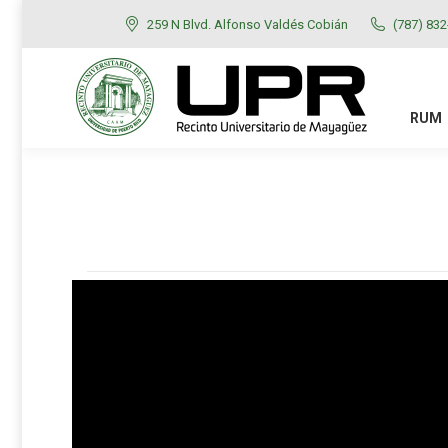
259 N Blvd. Alfonso Valdés Cobián
(787) 83
RUM
ADMISIONES
RUM