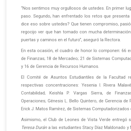
“Nos sentimos muy orgullosos de ustedes. En primer luga
paso. Segundo, han enfrentado los retos que presenta 
dice eso sobre ustedes? Que tienen compromiso, pasión
regocijo ver que han tomado con mucha determinación 
puertas y caminos en el futuro”, aseguró la Rectora.
En esta ocasión, el cuadro de honor lo componen: 66 es
de Finanzas; 18 de Mercadeo; 21 de Sistemas Computado
y 16 de Gerencia de Recursos Humanos.
El Comité de Asuntos Estudiantiles de la Facultad 
respectivas concentraciones: Yesenia I. Rivera Malav
Contabilidad; Keishla P. Vargas Sierra, de Finan
Operaciones; Génesis L. Bello Quintero, de Gerencia d
Erick J. Matos Ramírez, de Sistemas Computadorizados 
Asimismo, el Club de Leones de Vista Verde entregó 
Teresa Durán
a las estudiantes Stacy Díaz Maldonado y 