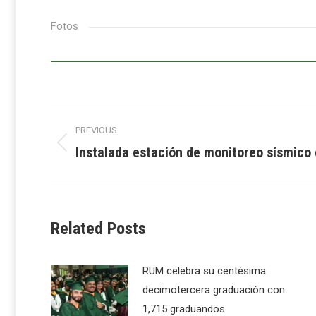
Fotos
Post
PREVIOUS
navigation
Instalada estación de monitoreo sísmico 
Previous
post:
Related Posts
RUM celebra su centésima
decimotercera graduación con
1,715 graduandos