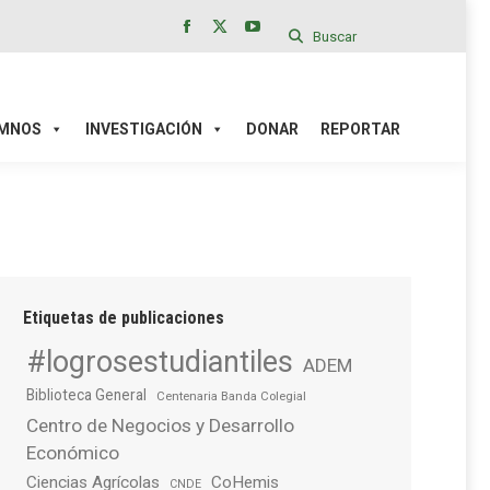
Buscar
Facebook
X
YouTube
page
page
page
IÓN
DONAR
REPORTAR
opens
opens
opens
in
in
in
MNOS
INVESTIGACIÓN
DONAR
REPORTAR
new
new
new
window
window
window
Etiquetas de publicaciones
#logrosestudiantiles
ADEM
Biblioteca General
Centenaria Banda Colegial
Centro de Negocios y Desarrollo
Económico
Ciencias Agrícolas
CoHemis
CNDE