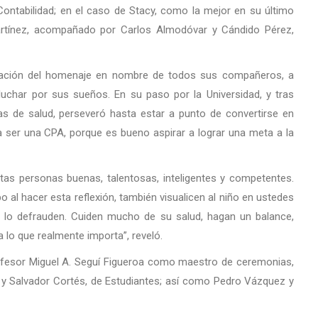
ntabilidad; en el caso de Stacy, como la mejor en su último
Martínez, acompañado por Carlos Almodóvar y Cándido Pérez,
ptación del homenaje en nombre de todos sus compañeros, a
luchar por sus sueños. En su paso por la Universidad, y tras
as de salud, perseveró hasta estar a punto de convertirse en
ra ser una CPA, porque es bueno aspirar a lograr una meta a la
ntas personas buenas, talentosas, inteligentes y competentes.
o al hacer esta reflexión, también visualicen al niño en ustedes
o lo defrauden. Cuiden mucho de su salud, hagan un balance,
a lo que realmente importa”, reveló.
profesor Miguel A. Seguí Figueroa como maestro de ceremonias,
 y Salvador Cortés, de Estudiantes; así como Pedro Vázquez y