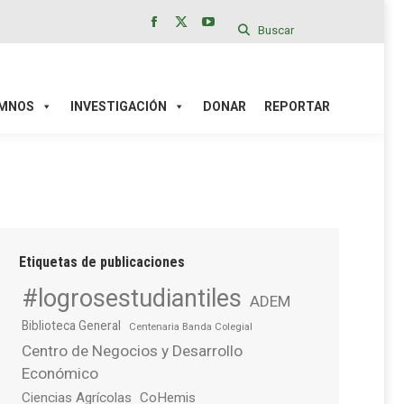
Buscar
Facebook
X
YouTube
page
page
page
IÓN
DONAR
REPORTAR
opens
opens
opens
in
in
in
MNOS
INVESTIGACIÓN
DONAR
REPORTAR
new
new
new
window
window
window
Etiquetas de publicaciones
#logrosestudiantiles
ADEM
Biblioteca General
Centenaria Banda Colegial
Centro de Negocios y Desarrollo
Económico
Ciencias Agrícolas
CoHemis