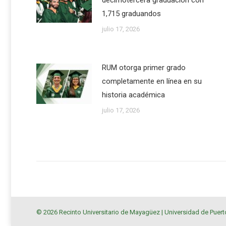
decimotercera graduación con
1,715 graduandos
julio 17, 2026
RUM otorga primer grado
completamente en línea en su
historia académica
julio 17, 2026
© 2026 Recinto Universitario de Mayagüez |
Universidad de Puert