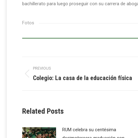
bachillerato para luego proseguir con su carrera de aboga
Fotos
Post
PREVIOUS
navigation
Colegio: La casa de la educación física
Previous
post:
Related Posts
RUM celebra su centésima