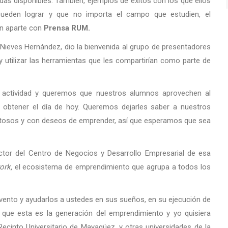
as disponibles. También, ejemplos de éxitos con los que ellos
 pueden lograr y que no importa el campo que estudien, el
un aparte con
Prensa RUM.
 Nieves Hernández, dio la bienvenida al grupo de presentadores
 y utilizar las herramientas que les compartirían como parte de
 actividad y queremos que nuestros alumnos aprovechen al
obtener el día de hoy. Queremos dejarles saber a nuestros
alentosos y con deseos de emprender, así que esperamos que sea
ctor del Centro de Negocios y Desarrollo Empresarial de esa
ork,
el ecosistema de emprendimiento que agrupa a todos los
ento y ayudarlos a ustedes en sus sueños, en su ejecución de
 que esta es la generación del emprendimiento y yo quisiera
ecinto Universitario de Mayagüez, y otras universidades de la