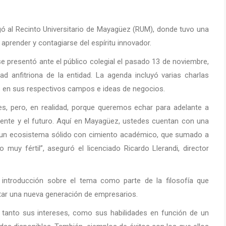
egó al Recinto Universitario de Mayagüez (RUM), donde tuvo una
prender y contagiarse del espíritu innovador.
 presentó ante el público colegial el pasado 13 de noviembre,
ad anfitriona de la entidad. La agenda incluyó varias charlas
 en sus respectivos campos e ideas de negocios.
es, pero, en realidad, porque queremos echar para adelante a
sente y el futuro. Aquí en Mayagüez, ustedes cuentan con una
s, un ecosistema sólido con cimiento académico, que sumado a
o muy fértil”, aseguró el licenciado Ricardo Llerandi, director
a introducción sobre el tema como parte de la filosofía que
tar una nueva generación de empresarios.
 tanto sus intereses, como sus habilidades en función de un