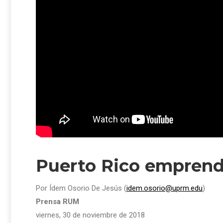
Puerto Rico emprende
Por Ídem Osorio De Jesús (
idem.osorio@uprm.edu
)
Prensa RUM
viernes, 30 de noviembre de 2018