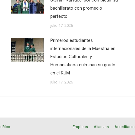
Stefani Raffucci por completar su
bachillerato con promedio
perfecto
julio 17, 2026
Primeros estudiantes
internacionales de la Maestría en
Estudios Culturales y
Humanísticos culminan su grado
en el RUM
julio 17, 2026
o Rico
.
Empleos
Alianzas
Acreditaci