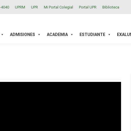
2-4040
UPRM
UPR
Mi Portal Colegial
Portal UPR
Biblioteca
ACADEMIA
ESTUDIANTE
EXALUMNOS
INVESTIGAC
ADMISIONES
ACADEMIA
ESTUDIANTE
EXALU