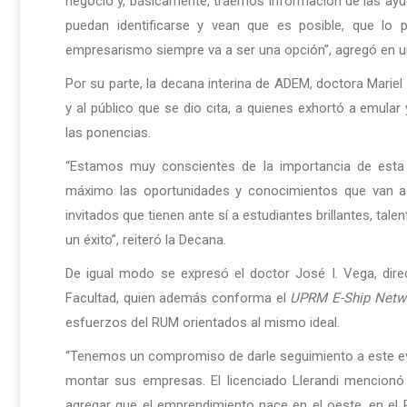
negocio y, básicamente, traemos información de las ayud
puedan identificarse y vean que es posible, que lo
empresarismo siempre va a ser una opción”, agregó en 
Por su parte, la decana interina de ADEM, doctora Mariel
y al público que se dio cita, a quienes exhortó a emular
las ponencias.
“Estamos muy conscientes de la importancia de esta
máximo las oportunidades y conocimientos que van a 
invitados que tienen ante sí a estudiantes brillantes, t
un éxito”, reiteró la Decana.
De igual modo se expresó el doctor José I. Vega, dire
Facultad, quien además conforma el
UPRM E-Ship Netw
esfuerzos del RUM orientados al mismo ideal.
“Tenemos un compromiso de darle seguimiento a este ev
montar sus empresas. El licenciado Llerandi mencionó
agregar que el emprendimiento nace en el oeste, en el R