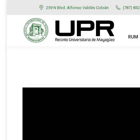
259 N Blvd. Alfonso Valdés Cobián
(787) 83
RUM
ADMISIONES
RUM