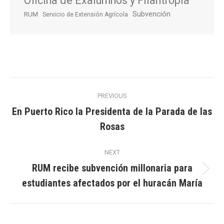
Oficina de Exalumnos y Filantropía
Subvención
RUM
Servicio de Extensión Agrícola
Post
PREVIOUS
navigation
En Puerto Rico la Presidenta de la Parada de las
Previous
Rosas
post:
NEXT
RUM recibe subvención millonaria para
Next
estudiantes afectados por el huracán María
post: