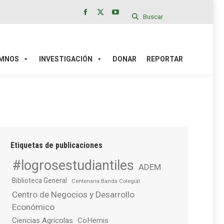
Buscar
Facebook
X
YouTube
page
page
page
IÓN
DONAR
REPORTAR
opens
opens
opens
in
in
in
MNOS
INVESTIGACIÓN
DONAR
REPORTAR
new
new
new
window
window
window
Etiquetas de publicaciones
#logrosestudiantiles
ADEM
Biblioteca General
Centenaria Banda Colegial
Centro de Negocios y Desarrollo
Económico
Ciencias Agrícolas
CoHemis