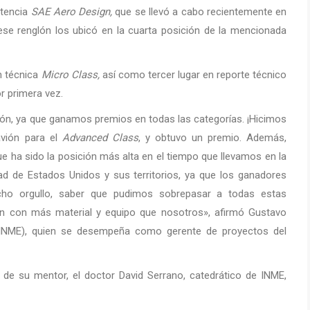
etencia
SAE Aero Design,
que se llevó a cabo recientemente en
se renglón los ubicó en la cuarta posición de la mencionada
n técnica
Micro Class,
así como tercer lugar en reporte técnico
or primera vez.
ón, ya que ganamos premios en todas las categorías. ¡Hicimos
avión para el
Advanced Class
, y obtuvo un premio. Además,
ue ha sido la posición más alta en el tiempo que llevamos en la
ad de Estados Unidos y sus territorios, ya que los ganadores
ho orgullo, saber que pudimos sobrepasar a todas estas
an con más material y equipo que nosotros», afirmó Gustavo
a (INME), quien se desempeña como gerente de proyectos del
o de su mentor, el doctor David Serrano, catedrático de INME,