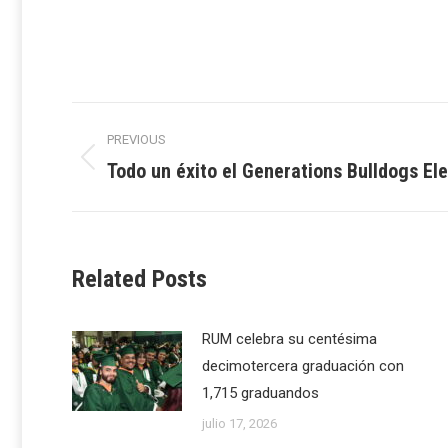
Post
PREVIOUS
navigation
Todo un éxito el Generations Bulldogs El
Previous
post:
Related Posts
RUM celebra su centésima
decimotercera graduación con
1,715 graduandos
julio 17, 2026