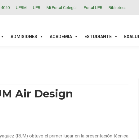
2-4040
UPRM
UPR
Mi Portal Colegial
Portal UPR
Biblioteca
ACADEMIA
ESTUDIANTE
EXALUMNOS
INVESTIGAC
ADMISIONES
ACADEMIA
ESTUDIANTE
EXALU
RUM Air Design
yagüez (RUM) obtuvo el primer lugar en la presentación técnica