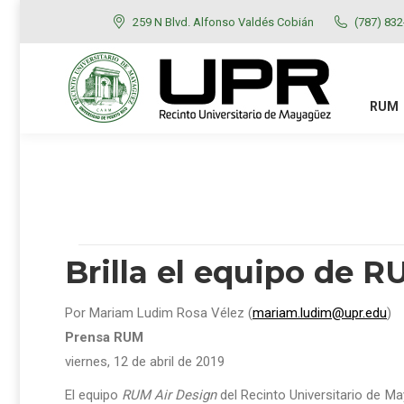
259 N Blvd. Alfonso Valdés Cobián
(787) 83
RUM
ADMISIONES
RUM
Brilla el equipo de 
Por Mariam Ludim Rosa Vélez (
mariam.ludim@upr.edu
)
Prensa RUM
viernes, 12 de abril de 2019
El equipo
RUM Air Design
del Recinto Universitario de Ma