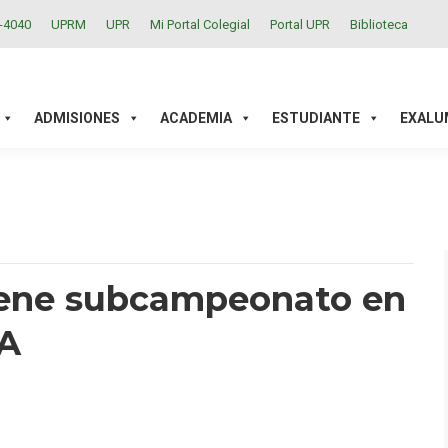
2-4040
UPRM
UPR
Mi Portal Colegial
Portal UPR
Biblioteca
ACADEMIA
ESTUDIANTE
EXALUMNOS
INVESTIGAC
ADMISIONES
ACADEMIA
ESTUDIANTE
EXALU
iene subcampeonato en
SA