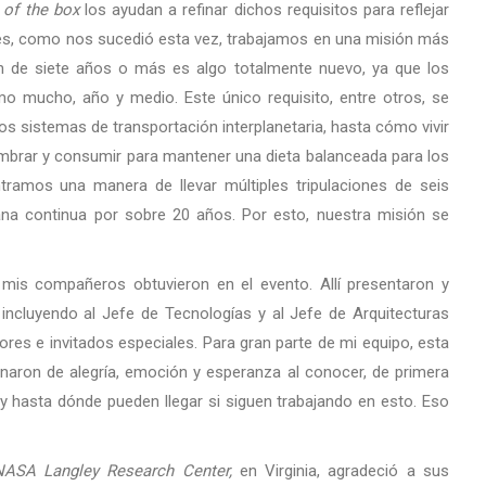
 of the box
los ayudan a refinar dichos requisitos para reflejar
ones, como nos sucedió esta vez, trabajamos en una misión más
ión de siete años o más es algo totalmente nuevo, ya que los
mo mucho, año y medio. Este único requisito, entre otros, se
os sistemas de transportación interplanetaria, hasta cómo vivir
embrar y consumir para mantener una dieta balanceada para los
ramos una manera de llevar múltiples tripulaciones de seis
na continua por sobre 20 años. Por esto, nuestra misión se
e mis compañeros obtuvieron en el evento. Allí presentaron y
 incluyendo al Jefe de Tecnologías y al Jefe de Arquitecturas
ores e invitados especiales. Para gran parte de mi equipo, esta
naron de alegría, emoción y esperanza al conocer, de primera
y hasta dónde pueden llegar si siguen trabajando en esto. Eso
NASA Langley Research Center,
en Virginia, agradeció a sus