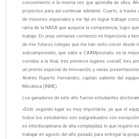
conocimiento a la misma vez que aprendía de ellos. A
proyectos para así continuar adelante. Cuarto, a través d
de misiones espaciales y me fijé en lograr trabajar com
rama de la NASA que auspicia la competencia, logro q
trabajo. En unas semanas comienzo mi trayectoria a ti
de mis futuros colegas que me han visto crecer desde m
subcampeonato, que sabe a CAAMpeonato, es la mejor c
corridas a la final, tres primeros lugares
overall
, tres pr
un premio especial de innovación, y varias presentacione
Andrés Ruperto Hernández, capitán saliente del equip
Mecánica (INME).
Los ganadores de este año fueron estudiantes doctoral
«Este segundo lugar es muy importante, ya que el equi
todos los estudiantes son subgraduados con excepción 
es interdisciplinaria de alta complejidad, lo que requiri
trabajar en agosto del año pasado para entregar la propu