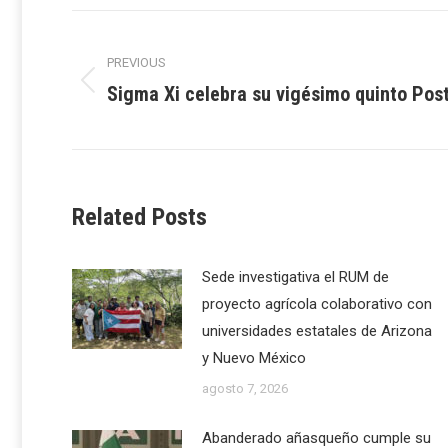
Post
PREVIOUS
navigation
Sigma Xi celebra su vigésimo quinto Pos
Previous
post:
Related Posts
Sede investigativa el RUM de
proyecto agrícola colaborativo con
universidades estatales de Arizona
y Nuevo México
agosto 7, 2026
Abanderado añasqueño cumple su