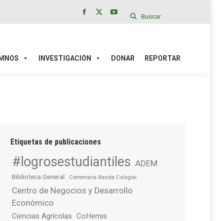
Buscar
Facebook
X
YouTube
page
page
page
IÓN
DONAR
REPORTAR
opens
opens
opens
in
in
in
MNOS
INVESTIGACIÓN
DONAR
REPORTAR
new
new
new
window
window
window
Etiquetas de publicaciones
#logrosestudiantiles
ADEM
Biblioteca General
Centenaria Banda Colegial
Centro de Negocios y Desarrollo
Económico
Ciencias Agrícolas
CoHemis