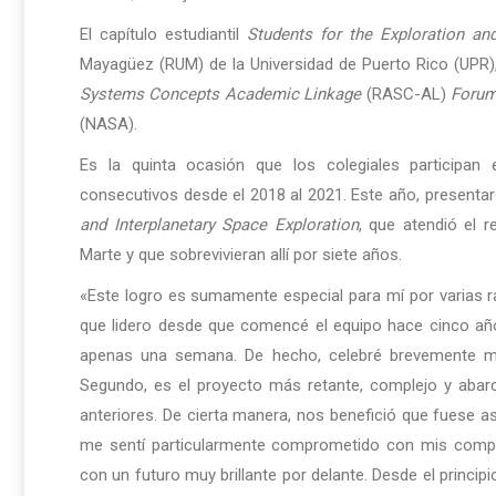
El capítulo estudiantil
Students for the Exploration a
Mayagüez (RUM) de la Universidad de Puerto Rico (UPR)
Systems Concepts Academic Linkage
(RASC-AL)
Foru
(NASA).
Es la quinta ocasión que los colegiales participa
consecutivos desde el 2018 al 2021. Este año, presenta
and Interplanetary Space Exploration
, que atendió el 
Marte y que sobrevivieran allí por siete años.
«Este logro es sumamente especial para mí por varias r
que lidero desde que comencé el equipo hace cinco año
apenas una semana. De hecho, celebré brevemente mi g
Segundo, es el proyecto más retante, complejo y abar
anteriores. De cierta manera, nos benefició que fuese a
me sentí particularmente comprometido con mis compa
con un futuro muy brillante por delante. Desde el principi