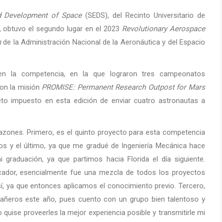
nd Development of Space
(SEDS), del Recinto Universitario de
, obtuvo el segundo lugar en el 2023
Revolutionary Aerospace
m
de la Administración Nacional de la Aeronáutica y del Espacio
n en la competencia, en la que lograron tres campeonatos
ron la misión
PROMISE: Permanent Research Outpost for Mars
reto impuesto en esta edición de enviar cuatro astronautas a
azones. Primero, es el quinto proyecto para esta competencia
s y el último, ya que me gradué de Ingeniería Mecánica hace
raduación, ya que partimos hacia Florida el día siguiente.
cador, esencialmente fue una mezcla de todos los proyectos
sí, ya que entonces aplicamos el conocimiento previo. Tercero,
ñeros este año, pues cuento con un grupo bien talentoso y
o quise proveerles la mejor experiencia posible y transmitirle mi