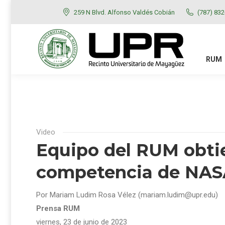
259 N Blvd. Alfonso Valdés Cobián
(787) 83
RUM
ADMISIONES
RUM
Video
Equipo del RUM obt
competencia de NA
Por Mariam Ludim Rosa Vélez (mariam.ludim@upr.edu)
Prensa RUM
viernes, 23 de junio de 2023