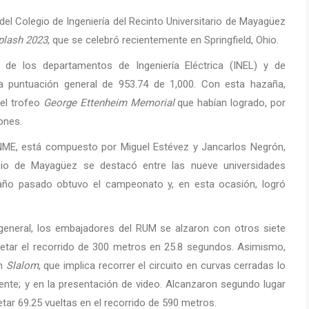
el Colegio de Ingeniería del Recinto Universitario de Mayagüez
plash 2023
, que se celebró recientemente en Springfield, Ohio.
 de los departamentos de Ingeniería Eléctrica (INEL) y de
 puntuación general de 953.74 de 1,000. Con esta hazaña,
 el trofeo
George Ettenheim Memorial
que habían logrado, por
ones.
INME, está compuesto por Miguel Estévez y Jancarlos Negrón,
gio de Mayagüez se destacó entre las nueve universidades
año pasado obtuvo el campeonato y, en esta ocasión, logró
general, los embajadores del RUM se alzaron con otros siete
etar el recorrido de 300 metros en 25.8 segundos. Asimismo,
en
Slalom
, que implica recorrer el circuito en curvas cerradas lo
ente; y en la presentación de video. Alcanzaron segundo lugar
etar 69.25 vueltas en el recorrido de 590 metros.