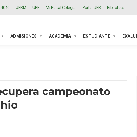
2-4040
UPRM
UPR
Mi Portal Colegial
Portal UPR
Biblioteca
ACADEMIA
ESTUDIANTE
EXALUMNOS
INVESTIGAC
ADMISIONES
ACADEMIA
ESTUDIANTE
EXALU
recupera campeonato
hio