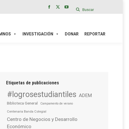
Buscar
Facebook
X
YouTube
page
page
page
IÓN
DONAR
REPORTAR
opens
opens
opens
in
in
in
MNOS
INVESTIGACIÓN
DONAR
REPORTAR
new
new
new
window
window
window
Etiquetas de publicaciones
#logrosestudiantiles
ADEM
Biblioteca General
Campamento de verano
Centenaria Banda Colegial
Centro de Negocios y Desarrollo
Económico