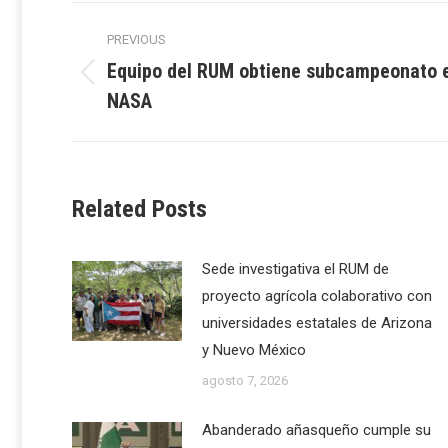
Post
PREVIOUS
navigation
Equipo del RUM obtiene subcampeonato 
Previous
NASA
post:
Related Posts
Sede investigativa el RUM de
proyecto agrícola colaborativo con
universidades estatales de Arizona
y Nuevo México
agosto 7, 2026
Abanderado añasqueño cumple su