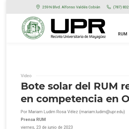
259 N Blvd. Alfonso Valdés Cobián
(787) 83
RUM
ADMISIONES
RUM
Video
Bote solar del RUM 
en competencia en O
Por Mariam Ludim Rosa Vélez (mariam.ludim@upr.edu)
Prensa RUM
viernes, 23 de junio de 2023