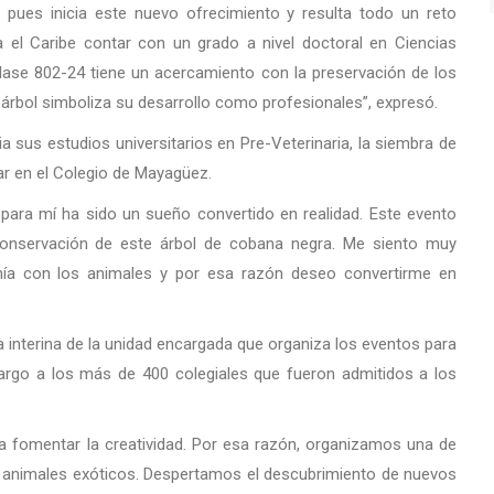
pues inicia este nuevo ofrecimiento y resulta todo un reto
a el Caribe contar con un grado a nivel doctoral en Ciencias
 clase 802-24 tiene un acercamiento con la preservación de los
 árbol simboliza su desarrollo como profesionales”, expresó.
ia sus estudios universitarios en Pre-Veterinaria, la siembra de
r en el Colegio de Mayagüez.
para mí ha sido un sueño convertido en realidad. Este evento
conservación de este árbol de cobana negra. Me siento muy
nía con los animales y por esa razón deseo convertirme en
a interina de la unidad encargada que organiza los eventos para
cargo a los más de 400 colegiales que fueron admitidos a los
ra fomentar la creatividad. Por esa razón, organizamos una de
s animales exóticos. Despertamos el descubrimiento de nuevos