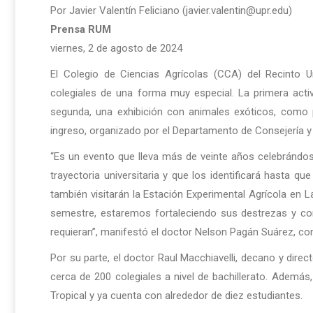
Por Javier Valentín Feliciano (javier.valentin@upr.edu)
Prensa RUM
viernes, 2 de agosto de 2024
El Colegio de Ciencias Agrícolas (CCA) del Recinto 
colegiales de una forma muy especial. La primera activ
segunda, una exhibición con animales exóticos, como 
ingreso, organizado por el Departamento de Consejería y
“Es un evento que lleva más de veinte años celebrándos
trayectoria universitaria y que los identificará hasta q
también visitarán la Estación Experimental Agrícola en L
semestre, estaremos fortaleciendo sus destrezas y c
requieran”, manifestó el doctor Nelson Pagán Suárez, co
Por su parte, el doctor Raul Macchiavelli, decano y dire
cerca de 200 colegiales a nivel de bachillerato. Ademá
Tropical y ya cuenta con alrededor de diez estudiantes.