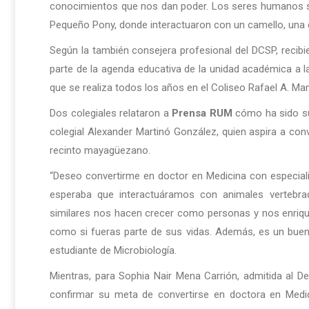
conocimientos que nos dan poder. Los seres humanos so
Pequeño Pony, donde interactuaron con un camello, una 
Según la también consejera profesional del DCSP, recibi
parte de la agenda educativa de la unidad académica a la
que se realiza todos los años en el Coliseo Rafael A. Ma
Dos colegiales relataron a
Prensa RUM
cómo ha sido su 
colegial Alexander Martinó González, quien aspira a con
recinto mayagüezano.
“Deseo convertirme en doctor en Medicina con especia
esperaba que interactuáramos con animales vertebrad
similares nos hacen crecer como personas y nos enriqu
como si fueras parte de sus vidas. Además, es un buen
estudiante de Microbiología.
Mientras, para Sophia Nair Mena Carrión, admitida al D
confirmar su meta de convertirse en doctora en Medic