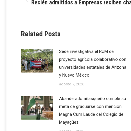
navigation
Recién admitidos a Empresas reciben cha
Previous
post:
Related Posts
Sede investigativa el RUM de
proyecto agrícola colaborativo con
universidades estatales de Arizona
y Nuevo México
agosto 7, 2026
Abanderado añasqueño cumple su
meta de graduarse con mención
Magna Cum Laude del Colegio de
Mayagüez