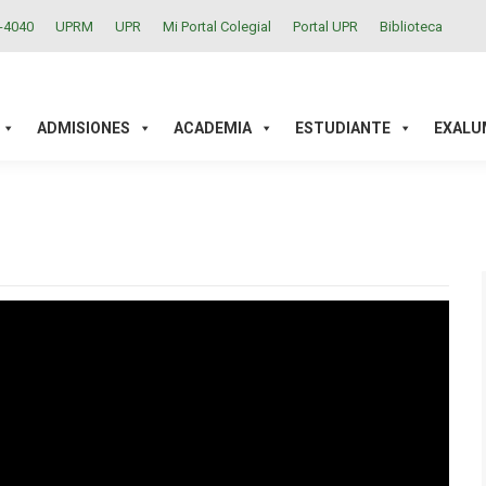
2-4040
UPRM
UPR
Mi Portal Colegial
Portal UPR
Biblioteca
ACADEMIA
ESTUDIANTE
EXALUMNOS
INVESTIGAC
ADMISIONES
ACADEMIA
ESTUDIANTE
EXALU