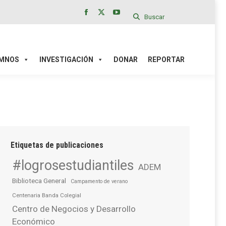
Buscar
Facebook
X
YouTube
page
page
page
IÓN
DONAR
REPORTAR
opens
opens
opens
in
in
in
MNOS
INVESTIGACIÓN
DONAR
REPORTAR
new
new
new
window
window
window
Etiquetas de publicaciones
#logrosestudiantiles
ADEM
Biblioteca General
Campamento de verano
Centenaria Banda Colegial
Centro de Negocios y Desarrollo
Económico