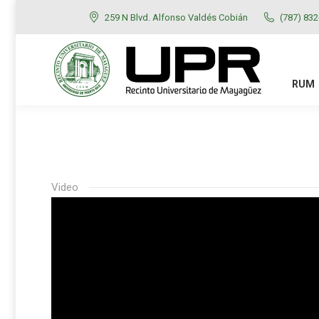
259 N Blvd. Alfonso Valdés Cobián
(787) 83
RUM
ADMISIONES
RUM
Video