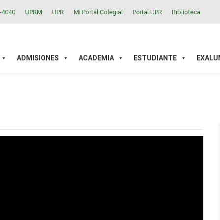
2-4040
UPRM
UPR
Mi Portal Colegial
Portal UPR
Biblioteca
ACADEMIA
ESTUDIANTE
EXALUMNOS
INVESTIGAC
ADMISIONES
ACADEMIA
ESTUDIANTE
EXALU