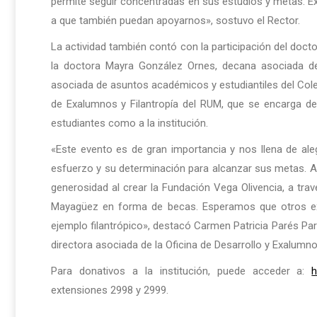
permite seguir concentradas en sus estudios y metas. E
a que también puedan apoyarnos», sostuvo el Rector.
La actividad también contó con la participación del doc
la doctora Mayra González Ornes, decana asociada de
asociada de asuntos académicos y estudiantiles del Coleg
de Exalumnos y Filantropía del RUM, que se encarga de g
estudiantes como a la institución.
«Este evento es de gran importancia y nos llena de a
esfuerzo y su determinación para alcanzar sus metas.
generosidad al crear la Fundación Vega Olivencia, a travé
Mayagüez en forma de becas. Esperamos que otros e
ejemplo filantrópico», destacó Carmen Patricia Parés Paré
directora asociada de la Oficina de Desarrollo y Exalumno
Para donativos a la institución, puede acceder a:
h
extensiones 2998 y 2999.