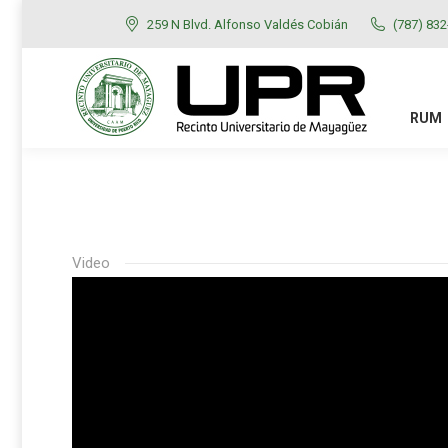
259 N Blvd. Alfonso Valdés Cobián
(787) 83
RUM
ADMISIONES
RUM
Video