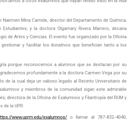
xhortamos a otros exalumnos que hayan tenido éxito en la vida
tor Nairmen Mina Camide, director del Departamento de Química;
 Estudiantes; y la doctora Olgamary Rivera Marrero, decana
io de Artes y Ciencias. El evento fue organizado por la Oficina
estionar y facilitar los donativos que benefician tanto a los
legría porque reconocemos a alumnos que se destacan por su
 Agradecemos profundamente a la doctora Carmen Vega por su
s de la cual deja un valioso legado al Recinto Universitario de
xalumnos y miembros de la comunidad sigan este admirable
s, directora de la Oficina de Exalumnos y Filantropía del RUM y
s de la UPR.
ttps://www.uprm.edu/exalumnos/
o llamar al 787-832-4040,