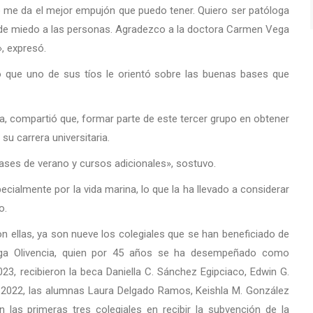
o me da el mejor empujón que puedo tener. Quiero ser patóloga
 de miedo a las personas. Agradezco a la doctora Carmen Vega
, expresó.
ó que uno de sus tíos le orientó sobre las buenas bases que
a, compartió que, formar parte de este tercer grupo en obtener
su carrera universitaria.
lases de verano y cursos adicionales», sostuvo.
ecialmente por la vida marina, lo que la ha llevado a considerar
o.
n ellas, ya son nueve los colegiales que se han beneficiado de
ega Olivencia, quien por 45 años se ha desempeñado como
3, recibieron la beca Daniella C. Sánchez Egipciaco, Edwin G.
 2022, las alumnas Laura Delgado Ramos, Keishla M. González
 las primeras tres colegiales en recibir la subvención de la