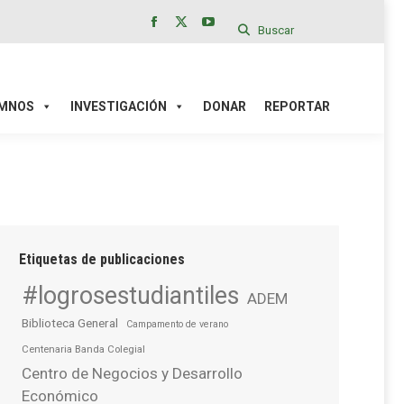
Buscar
Facebook
X
YouTube
page
page
page
IÓN
DONAR
REPORTAR
opens
opens
opens
in
in
in
MNOS
INVESTIGACIÓN
DONAR
REPORTAR
new
new
new
window
window
window
Etiquetas de publicaciones
#logrosestudiantiles
ADEM
Biblioteca General
Campamento de verano
Centenaria Banda Colegial
Centro de Negocios y Desarrollo
Económico