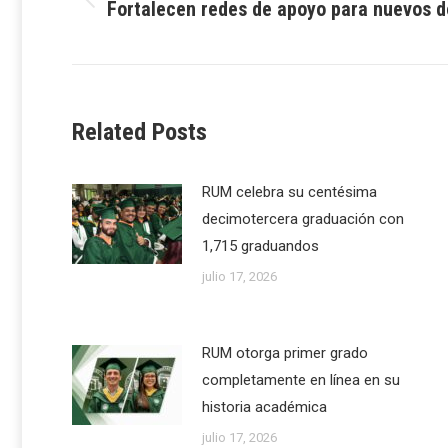
Fortalecen redes de apoyo para nuevos 
Previous
post:
Related Posts
RUM celebra su centésima
decimotercera graduación con
1,715 graduandos
julio 17, 2026
RUM otorga primer grado
completamente en línea en su
historia académica
julio 17, 2026