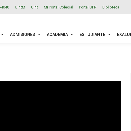
2-4040
UPRM
UPR
Mi Portal Colegial
Portal UPR
Biblioteca
ACADEMIA
ESTUDIANTE
EXALUMNOS
INVESTIGAC
ADMISIONES
ACADEMIA
ESTUDIANTE
EXALU