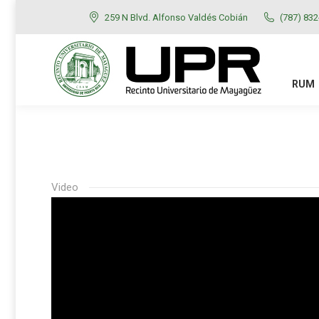
259 N Blvd. Alfonso Valdés Cobián
(787) 83
RUM
ADMISIONES
RUM
Video