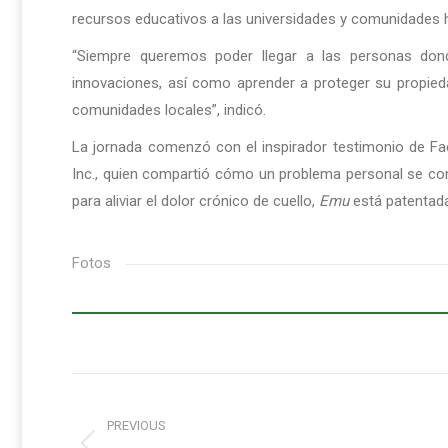
recursos educativos a las universidades y comunidades 
“Siempre queremos poder llegar a las personas dond
innovaciones, así como aprender a proteger su propieda
comunidades locales”, indicó.
La jornada comenzó con el inspirador testimonio de Fac
Inc., quien compartió cómo un problema personal se con
para aliviar el dolor crónico de cuello,
Emu
está patentada
Fotos
Post
PREVIOUS
navigation