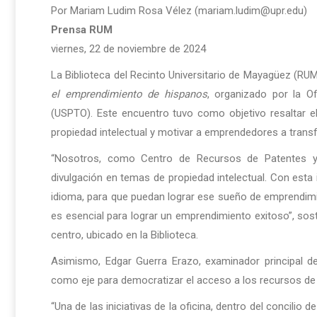
Por Mariam Ludim Rosa Vélez (mariam.ludim@upr.edu)
Prensa RUM
viernes, 22 de noviembre de 2024
La Biblioteca del Recinto Universitario de Mayagüez (RU
el emprendimiento de hispanos
, organizado por la O
(USPTO). Este encuentro tuvo como objetivo resaltar el
propiedad intelectual y motivar a emprendedores a trans
“Nosotros, como Centro de Recursos de Patentes y
divulgación en temas de propiedad intelectual. Con esta 
idioma, para que puedan lograr ese sueño de emprendimie
es esencial para lograr un emprendimiento exitoso”, so
centro, ubicado en la Biblioteca.
Asimismo, Edgar Guerra Erazo, examinador principal de
como eje para democratizar el acceso a los recursos de p
“Una de las iniciativas de la oficina, dentro del concilio d