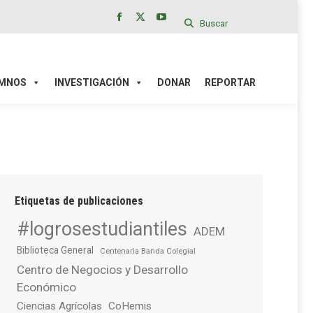
Buscar
Facebook
X
YouTube
page
page
page
IÓN
DONAR
REPORTAR
opens
opens
opens
in
in
in
MNOS
INVESTIGACIÓN
DONAR
REPORTAR
new
new
new
window
window
window
Etiquetas de publicaciones
#logrosestudiantiles
ADEM
Biblioteca General
Centenaria Banda Colegial
Centro de Negocios y Desarrollo
Económico
Ciencias Agrícolas
CoHemis