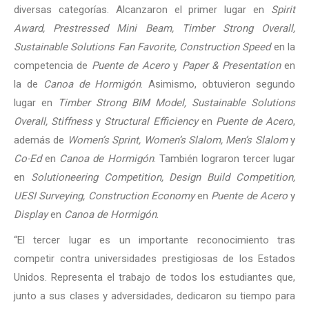
diversas categorías. Alcanzaron el primer lugar en
Spirit
Award, Prestressed Mini Beam, Timber Strong Overall,
Sustainable Solutions Fan Favorite, Construction Speed
en la
competencia de
Puente de Acero
y
Paper & Presentation
en
la de
Canoa de Hormigón
. Asimismo, obtuvieron segundo
lugar en
Timber Strong BIM Model, Sustainable Solutions
Overall, Stiffness
y
Structural Efficiency
en
Puente de Acero
,
además de
Women’s Sprint, Women’s Slalom, Men’s Slalom
y
Co-Ed
en
Canoa de Hormigón
. También lograron tercer lugar
en
Solutioneering Competition, Design Build Competition,
UESI Surveying, Construction Economy
en
Puente de Acero
y
Display
en
Canoa de Hormigón
.
“El tercer lugar es un importante reconocimiento tras
competir contra universidades prestigiosas de los Estados
Unidos. Representa el trabajo de todos los estudiantes que,
junto a sus clases y adversidades, dedicaron su tiempo para