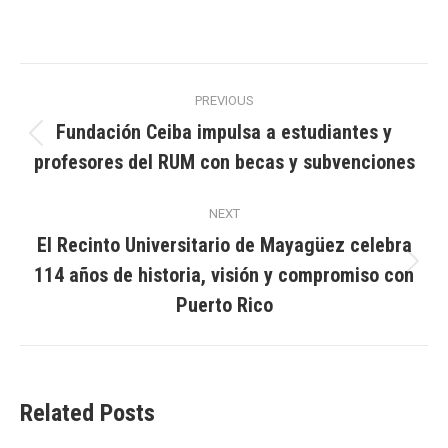
Post
PREVIOUS
navigation
Fundación Ceiba impulsa a estudiantes y
Previous
profesores del RUM con becas y subvenciones
post:
NEXT
El Recinto Universitario de Mayagüez celebra
114 años de historia, visión y compromiso con
Next
post:
Puerto Rico
Related Posts