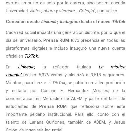
eso mi amor no es solo por la carrera, sino por mi querida
Universidad.
Antes, ahora y siempre… Colegio
”, puntualizó.
Conexión desde
LinkedIn
,
Instagram
hasta el nuevo
TikTok
Cada red social impacta una generación distinta, por lo que el
día del aniversario,
Prensa RUM
tuvo presencia en todas las
plataformas digitales e incluso inauguró una nueva cuenta
oficial en
TikTok
.
En
LinkedIn
,
la reflexión titulada
La mística
colegial
recibió 5,376 vistas y alcanzó a 3,518 seguidores.
Mientras, para lanzar el
TikTok
, se publicó un video producido
y editado por Carliane E. Hernández Morales, de la
concentración en Mercadeo de ADEM y parte del taller de
estudiantes de
Prensa RUM
, que reflexiona sobre este
importante peldaño institucional. Para ello, contó con el
talento de Lariana Quiñones, también de ADEM, y Jesús
Colón, de Ingeniería Industrial.