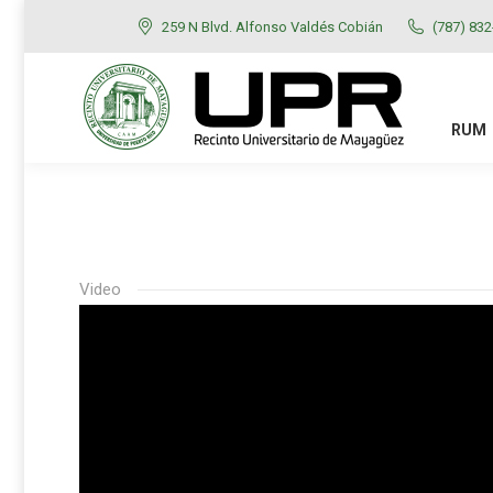
259 N Blvd. Alfonso Valdés Cobián
(787) 83
RUM
ADMISIONES
RUM
Video