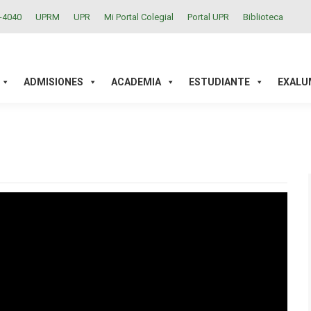
2-4040
UPRM
UPR
Mi Portal Colegial
Portal UPR
Biblioteca
ACADEMIA
ESTUDIANTE
EXALUMNOS
INVESTIGAC
ADMISIONES
ACADEMIA
ESTUDIANTE
EXALU