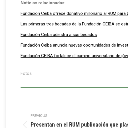
Noticias relacionadas:
Fundación Ceiba ofrece donativo millonario al RUM para 
Las primeras tres becadas de la Fundación CEIBA se es
Fundación Ceiba adiestra a sus becados
Fundación Ceiba anuncia nuevas oportunidades de investi
Fundación CEIBA fortalece el camino universitario de jóv
Fotos
Post
PREVIOUS
navigation
Presentan en el RUM publicación que pla