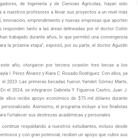
gadores, de Ingeniería y de Ciencias Agrícolas, hayan sido
 a nuestros profesores a llevar sus proyectos a un nivel más
al, innovación, emprendimiento y nuevas empresas que aporten
s responden tanto a las áreas delineadas por el doctor Colón
han trabajado durante años, lo que permitió una convergencia
ra la próxima etapa”, expresó, por su parte, el doctor Agustín
 este año, otorgaron por tercera ocasión tres becas a los
yla I. Pérez Álvarez y Kiara C. Rosado Rodríguez. Con ellos, ya
e el 2023. Las primeras becadas fueron Yamilet Gómez Marte,
 En el 2024, se integraron Gabriela Y. Figueroa Castro, Juan J.
de ellos recibe apoyo económico de $75 mil dólares durante
personalizado. Asimismo, el programa incluye a los finalistas
para fortalecer sus destrezas académicas y personales.
 continúe respaldando a nuestros estudiantes, incluso desde
alentosos y con gran potencial, reciben un apoyo que cubre sus