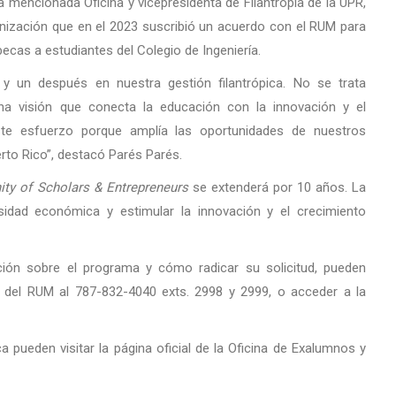
a mencionada Oficina y vicepresidenta de Filantropía de la UPR,
nización que en el 2023 suscribió un acuerdo con el RUM para
 becas a estudiantes del Colegio de Ingeniería.
y un después en nuestra gestión filantrópica. No se trata
a visión que conecta la educación con la innovación y el
ste esfuerzo porque amplía las oportunidades de nuestros
erto Rico”, destacó Parés Parés.
ty of Scholars & Entrepreneurs
se extenderá por 10 años. La
sidad económica y estimular la innovación y el crecimiento
ión sobre el programa y cómo radicar su solicitud, pueden
a del RUM al 787-832-4040 exts. 2998 y 2999, o acceder a la
a pueden visitar la página oficial de la Oficina de Exalumnos y