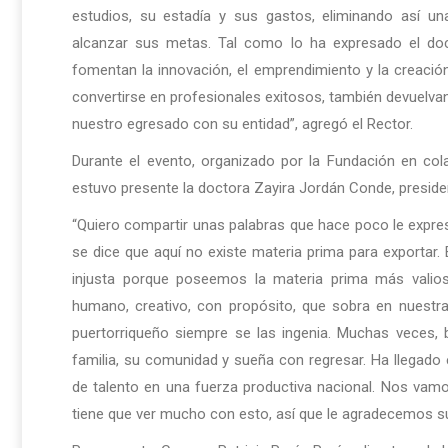
estudios, su estadía y sus gastos, eliminando así u
alcanzar sus metas. Tal como lo ha expresado el doct
fomentan la innovación, el emprendimiento y la creaci
convertirse en profesionales exitosos, también devuelvan
nuestro egresado con su entidad”, agregó el Rector.
Durante el evento, organizado por la Fundación en col
estuvo presente la doctora Zayira Jordán Conde, presiden
“Quiero compartir unas palabras que hace poco le expresé
se dice que aquí no existe materia prima para exportar.
injusta porque poseemos la materia prima más valiosa
humano, creativo, con propósito, que sobra en nuest
puertorriqueño siempre se las ingenia. Muchas veces, 
familia, su comunidad y sueña con regresar. Ha llegado
de talento en una fuerza productiva nacional. Nos vamo
tiene que ver mucho con esto, así que le agradecemos su