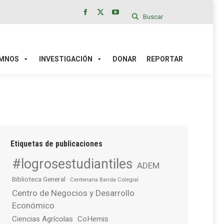
Buscar
Facebook
X
YouTube
page
page
page
IÓN
DONAR
REPORTAR
opens
opens
opens
in
in
in
MNOS
INVESTIGACIÓN
DONAR
REPORTAR
new
new
new
window
window
window
Etiquetas de publicaciones
#logrosestudiantiles
ADEM
Biblioteca General
Centenaria Banda Colegial
Centro de Negocios y Desarrollo
Económico
Ciencias Agrícolas
CoHemis