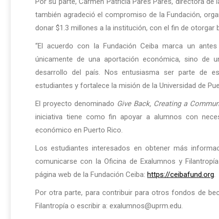
Por su parte, Carmen Patricia Parés Parés, directora de l
también agradeció el compromiso de la Fundación, orga
donar $1.3 millones a la institución, con el fin de otorgar
“El acuerdo con la Fundación Ceiba marca un antes 
únicamente de una aportación económica, sino de un
desarrollo del país. Nos entusiasma ser parte de e
estudiantes y fortalece la misión de la Universidad de Pu
El proyecto denominado
Give Back, Creating a Communi
iniciativa tiene como fin apoyar a alumnos con nece
económico en Puerto Rico.
Los estudiantes interesados en obtener más informac
comunicarse con la Oficina de Exalumnos y Filantropí
página web de la Fundación Ceiba:
https://ceibafund.org
.
Por otra parte, para contribuir para otros fondos de bec
Filantropía o escribir a: exalumnos@uprm.edu.