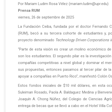
Por Mariam Ludim Rosa Vélez (mariam.ludim@upr.edu)
Prensa RUM
viernes, 26 de septiembre de 2025
La Fundación Ceiba, fundada por el doctor Fernando C
(RUM), becó a su tercera cohorte de estudiantes y, p
proyecto denominado
Technology Driven Corporations i
“Parte de esta visión es crear un molino económico de cr
son los estudiantes. El segundo pilar es la investigaci
compañías competitivas a nivel global y dominar el me
sus propuestas, entonces pasamos al tercer pilar de la
apoyar a compañías en Puerto Rico”, manifestó Colón Os
Estos fondos iniciales de $10 mil dólares, en esta oca
Suleiman Rosado, Paola A. Baldaguez Medina y Bienvenido
Joaquín A. Chong Núñez, del Colegio de Ciencias Agríc
entrega de becas que se llevó a cabo en el Hotel Villa Cof