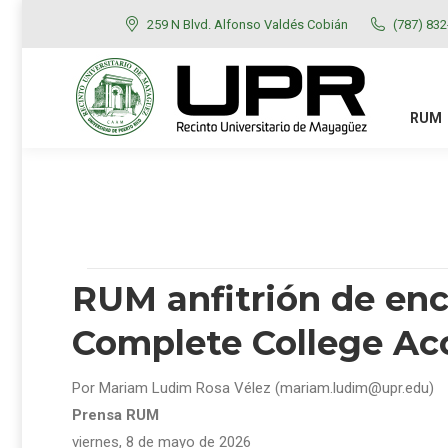
259 N Blvd. Alfonso Valdés Cobián
(787) 83
RUM
ADMISIONES
RUM
RUM anfitrión de enc
Complete College Acc
Por Mariam Ludim Rosa Vélez (mariam.ludim@upr.edu)
Prensa RUM
viernes, 8 de mayo de 2026