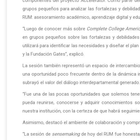
componentes del proyecto
Accelerator
. Como parte de
grupos pequeños para analizar las fortalezas y debilidade
RUM: asesoramiento académico, aprendizaje digital y edu
“Luego de conocer más sobre
Complete College Ameri
en grupos pequeños sobre las fortalezas y debilidades
utilizará para identificar las necesidades y diseñar el p
y la Fundación Gates”, explicó.
La sesión también representó un espacio de intercambio en
una oportunidad poco frecuente dentro de la dinámica ins
subrayó el valor del diálogo interdepartamental generado.
“Fue una de las pocas oportunidades que solemos tener p
pueda reunirse, conocerse y adquirir conocimientos so
nuestra institución, con la certeza de que habrá seguimi
Asimismo, destacó el ambiente de colaboración y compr
“La sesión de
sensemaking
de hoy del RUM fue honesta,