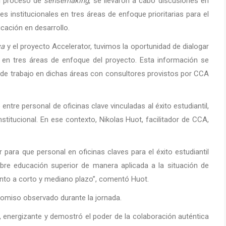
l proceso de
sensemaking
, se llevaron a cabo discusiones en
s institucionales en tres áreas de enfoque prioritarias para el
cación en desarrollo.
ca
y el proyecto Accelerator, tuvimos la oportunidad de dialogar
 en tres áreas de enfoque del proyecto. Esta información se
lan de trabajo en dichas áreas con consultores provistos por CCA
tre personal de oficinas clave vinculadas al éxito estudiantil,
titucional. En ese contexto, Nikolas Huot, facilitador de CCA,
ara que personal en oficinas claves para el éxito estudiantil
bre educación superior de manera aplicada a la situación de
ento a corto y mediano plazo”, comentó Huot.
omiso observado durante la jornada.
 energizante y demostró el poder de la colaboración auténtica