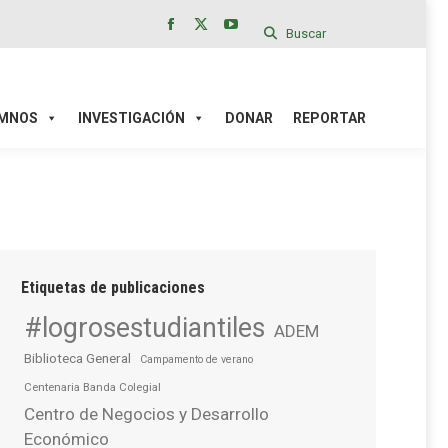
Buscar
Facebook
X
YouTube
page
page
page
IÓN
DONAR
REPORTAR
opens
opens
opens
in
in
in
MNOS
INVESTIGACIÓN
DONAR
REPORTAR
new
new
new
window
window
window
Etiquetas de publicaciones
#logrosestudiantiles
ADEM
Biblioteca General
Campamento de verano
Centenaria Banda Colegial
Centro de Negocios y Desarrollo
Económico