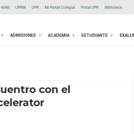
2-4040
UPRM
UPR
Mi Portal Colegial
Portal UPR
Biblioteca
ACADEMIA
ESTUDIANTE
EXALUMNOS
INVESTIGAC
ADMISIONES
ACADEMIA
ESTUDIANTE
EXALU
uentro con el
elerator