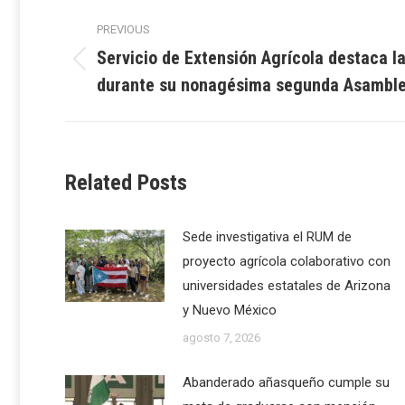
Post
PREVIOUS
navigation
Servicio de Extensión Agrícola destaca l
Previous
durante su nonagésima segunda Asamble
post:
Related Posts
Sede investigativa el RUM de
proyecto agrícola colaborativo con
universidades estatales de Arizona
y Nuevo México
agosto 7, 2026
Abanderado añasqueño cumple su