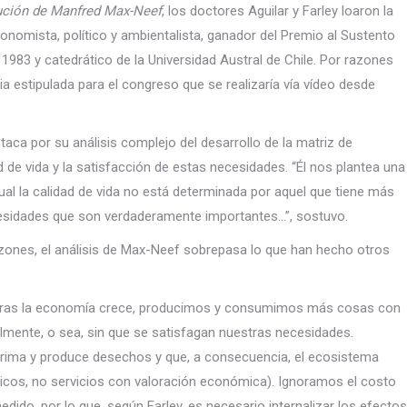
ución de Manfred Max-Neef
, los doctores Aguilar y Farley loaron la
conomista, político y ambientalista, ganador del Premio al Sustento
983 y catedrático de la Universidad Austral de Chile. Por razones
a estipulada para el congreso que se realizaría vía vídeo desde
taca por su análisis complejo del desarrollo de la matriz de
 de vida y la satisfacción de estas necesidades. “Él nos plantea una
al la calidad de vida no está determinada por aquel que tiene más
cesidades que son verdaderamente importantes…”, sostuvo.
zones, el análisis de Max-Neef sobrepasa lo que han hecho otros
ientras la economía crece, producimos y consumimos más cosas con
almente, o sea, sin que se satisfagan nuestras necesidades.
prima y produce desechos y que, a consecuencia, el ecosistema
blicos, no servicios con valoración económica). Ignoramos el costo
ido, por lo que, según Farley, es necesario internalizar los efectos