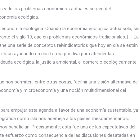
res y de los problemas económicos actuales surgen del
 economía ecológica.
y la economía ecológica. Cuando la economía ecológica actúa sola, si
urante el siglo 19, cae en problemas económicos tradicionales. […] La
tiene una serie de conceptos reivindicatorios que hoy en día se están
e están ayudando en una forma positiva para atender las
euda ecológica, la justicia ambiental, el comercio ecológicamente
 nos permiten, entre otras cosas, “definir una visión alternativa de
oeconomía y microeconomía y una noción multidimensional del
para empujar esta agenda a favor de una economía sustentable, ya
eográfica como isla nos asemeja a los países mesoamericanos;
s benefician. Precisamente, esta fue una de las expectativas del
 este esfuerzo como consecuencia de las discusiones desatadas en