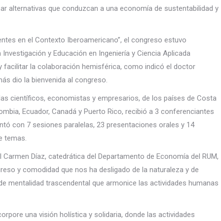
antear alternativas que conduzcan a una economía de sustentabilidad y
entes en el Contexto Iberoamericano”, el congreso estuvo
Investigación y Educación en Ingeniería y Ciencia Aplicada
acilitar la colaboración hemisférica, como indicó el doctor
más dio la bienvenida al congreso.
las científicos, economistas y empresarios, de los países de Costa
olombia, Ecuador, Canadá y Puerto Rico, recibió a 3 conferenciantes
ntó con 7 sesiones paralelas, 23 presentaciones orales y 14
e temas.
el Carmen Díaz, catedrática del Departamento de Economía del RUM,
ogreso y comodidad que nos ha desligado de la naturaleza y de
de mentalidad trascendental que armonice las actividades humanas
ore una visión holística y solidaria, donde las actividades