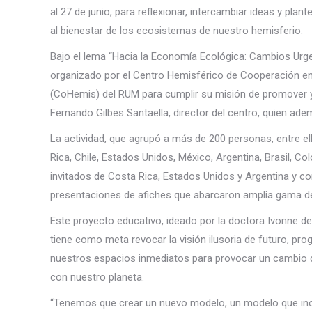
al 27 de junio, para reflexionar, intercambiar ideas y pl
al bienestar de los ecosistemas de nuestro hemisferio.
Bajo el lema “Hacia la Economía Ecológica: Cambios Urg
organizado por el Centro Hemisférico de Cooperación en 
(CoHemis) del RUM para cumplir su misión de promover y f
Fernando Gilbes Santaella, director del centro, quien ade
La actividad, que agrupó a más de 200 personas, entre el
Rica, Chile, Estados Unidos, México, Argentina, Brasil, C
invitados de Costa Rica, Estados Unidos y Argentina y co
presentaciones de afiches que abarcaron amplia gama d
Este proyecto educativo, ideado por la doctora Ivonne d
tiene como meta revocar la visión ilusoria de futuro, pr
nuestros espacios inmediatos para provocar un cambio 
con nuestro planeta.
“Tenemos que crear un nuevo modelo, un modelo que incorp