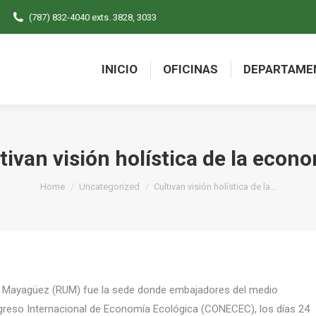
(787) 832-4040 exts. 3828, 3033
INICIO
OFICINAS
DEPARTAME
INICIO
OFICINAS
DEPARTAME
tivan visión holística de la econ
You are here:
Home
Uncategorized
Cultivan visión holística de la…
de Mayagüez (RUM) fue la sede donde embajadores del medio
ngreso Internacional de Economía Ecológica (CONECEC), los días 24