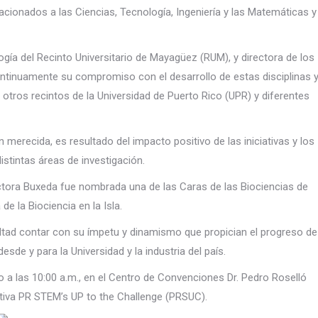
acionados a las Ciencias, Tecnología, Ingeniería y las Matemáticas y
gía del Recinto Universitario de Mayagüez (RUM), y directora de los
inuamente su compromiso con el desarrollo de estas disciplinas 
 otros recintos de la Universidad de Puerto Rico (UPR) y diferentes
n merecida, es resultado del impacto positivo de las iniciativas y los
stintas áreas de investigación.
ctora Buxeda fue nombrada una de las Caras de las Biociencias de
e la Biociencia en la Isla.
ltad contar con su ímpetu y dinamismo que propician el progreso de
desde y para la Universidad y la industria del país.
o a las 10:00 a.m., en el Centro de Convenciones Dr. Pedro Roselló
tiva PR STEM’s UP to the Challenge (PRSUC).