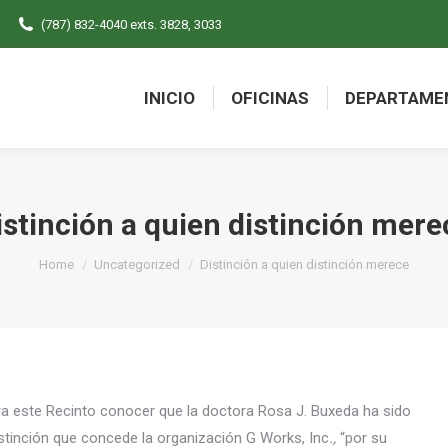
(787) 832-4040 exts. 3828, 3033
INICIO
OFICINAS
DEPARTAME
INICIO
OFICINAS
DEPARTAME
istinción a quien distinción mere
You are here:
Home
Uncategorized
Distinción a quien distinción merece
ara este Recinto conocer que la doctora Rosa J. Buxeda ha sido
istinción que concede la organización G Works, Inc
.,
“por su