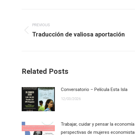
Post
navigation
PREVIOUS
Traducción de valiosa aportación
Previous
post:
Related Posts
Conversatorio – Película Esta Isla
12/03/2026
Trabajar, cuidar y pensar la economía
perspectivas de mujeres economista