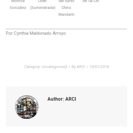
Monroe
Chen
del curso
de Tai Chi
González
(Suministrada)
Chino
Mandarín
Por Cynthia Maldonado Arroyo
Category:
Uncategorized
By
ARCI
19/01/2016
Author:
ARCI