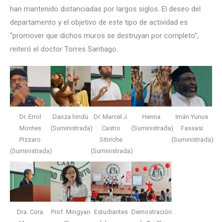
han mantenido distanciadas por largos siglos. El deseo del
departamento y el objetivo de este tipo de actividad es
“promover que dichos muros se destruyan por completo”,
reiteró el doctor Torres Santiago.
Dr. Errol
Danza hindú
Dr. Marcel J.
Henna
Imán Yunus
Montes
(Suministrada)
Castro
(Suministrada)
Fassasi
Pizzaro
Sitiriche
(Suministrada)
(Suministrada)
(Suministrada)
Dra. Cora
Prof. Mingyan
Estudiantes
Demostración