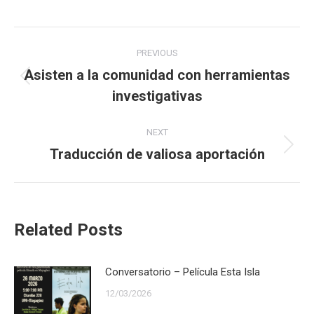
Post
PREVIOUS
navigation
Asisten a la comunidad con herramientas
Previous
investigativas
post:
NEXT
Traducción de valiosa aportación
Next
post:
Related Posts
Conversatorio – Película Esta Isla
12/03/2026