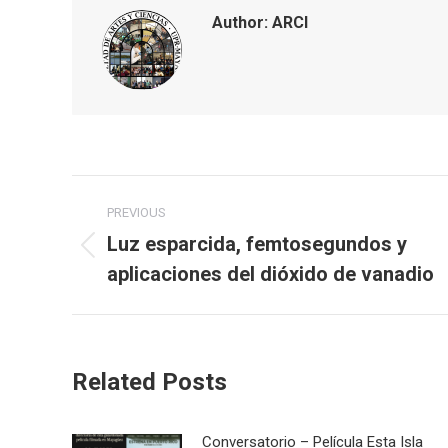
Author:
ARCI
Post
PREVIOUS
navigation
Luz esparcida, femtosegundos y
Previous
aplicaciones del dióxido de vanadio
post:
Related Posts
Conversatorio – Película Esta Isla