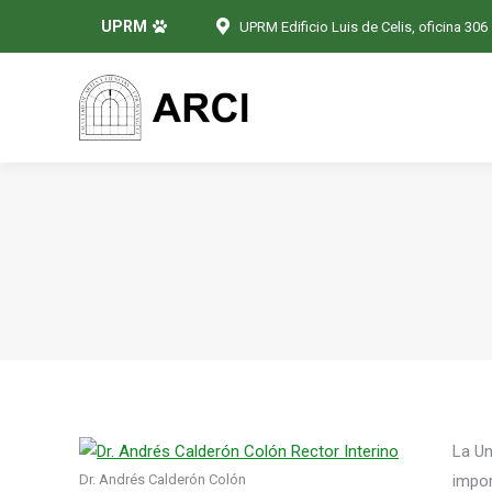
UPRM
UPRM Edificio Luis de Celis, oficina 306
La Un
Dr. Andrés Calderón Colón
impor