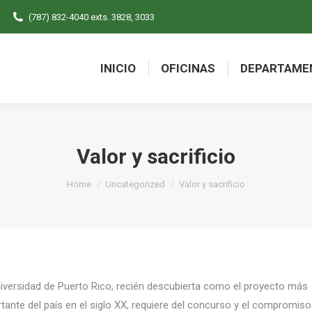
(787) 832-4040 exts. 3828, 3033
INICIO
OFICINAS
DEPARTAME
INICIO
OFICINAS
DEPARTAME
Valor y sacrificio
You are here:
Home
Uncategorized
Valor y sacrificio
iversidad de Puerto Rico, recién descubierta como el proyecto más
tante del país en el siglo XX, requiere del concurso y el compromiso