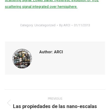
scattering signal. Lower panel: hysteretic evolution of VO2
scattering signal integrated over hemisphere.
Category:
Uncategorized
By
ARCI
01/11/2013
Author:
ARCI
Post
PREVIOUS
navigation
Las propiedades de las nano-escalas
Previous