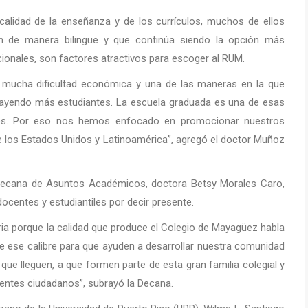
 calidad de la enseñanza y de los currículos, muchos de ellos
n de manera bilingüe y que continúa siendo la opción más
cionales, son factores atractivos para escoger al RUM.
mucha dificultad económica y una de las maneras en la que
rayendo más estudiantes. La escuela graduada es una de esas
tantes. Por eso nos hemos enfocado en promocionar nuestros
de los Estados Unidos y Latinoamérica”, agregó el doctor Muñoz
la decana de Asuntos Académicos, doctora Betsy Morales Caro,
docentes y estudiantiles por decir presente.
ia porque la calidad que produce el Colegio de Mayagüez habla
e ese calibre para que ayuden a desarrollar nuestra comunidad
ue lleguen, a que formen parte de esta gran familia colegial y
entes ciudadanos”, subrayó la Decana.