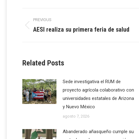
Post
PREVIOUS
navigation
AESI realiza su primera feria de salud
Previous
post:
Related Posts
Sede investigativa el RUM de
proyecto agrícola colaborativo con
universidades estatales de Arizona
y Nuevo México
agosto 7, 2026
Abanderado añasqueño cumple su