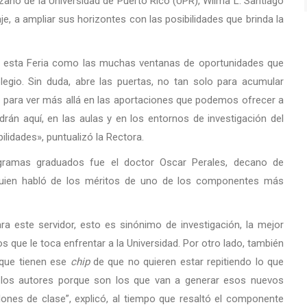
zano de la Universidad de Puerto Rico (UPR), Wilma L. Santiago
aje, a ampliar sus horizontes con las posibilidades que brinda la
en esta Feria como las muchas ventanas de oportunidades que
egio. Sin duda, abre las puertas, no tan solo para acumular
no para ver más allá en las aportaciones que podemos ofrecer a
rán aquí, en las aulas y en los entornos de investigación del
lidades», puntualizó la Rectora.
ogramas graduados fue el doctor Oscar Perales, decano de
, quien habló de los méritos de uno de los componentes más
ra este servidor, esto es sinónimo de investigación, la mejor
 que le toca enfrentar a la Universidad. Por otro lado, también
s que tienen ese
chip
de que no quieren estar repitiendo lo que
de los autores porque son los que van a generar esos nuevos
ones de clase”, explicó, al tiempo que resaltó el componente