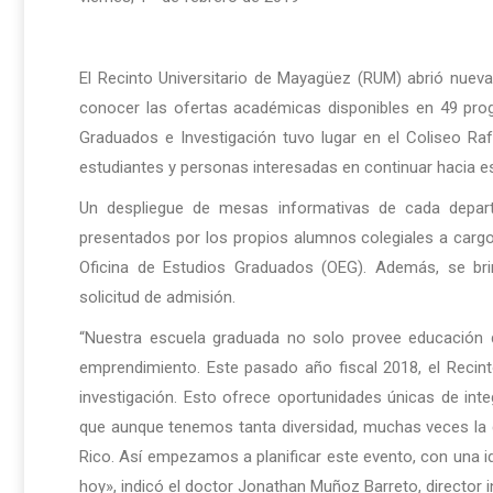
El Recinto Universitario de Mayagüez (RUM) abrió nuev
conocer las ofertas académicas disponibles en 49 prog
Graduados e Investigación tuvo lugar en el Coliseo Ra
estudiantes y personas interesadas en continuar hacia 
Un despliegue de mesas informativas de cada depart
presentados por los propios alumnos colegiales a cargo
Oficina de Estudios Graduados (OEG). Además, se br
solicitud de admisión.
“Nuestra escuela graduada no solo provee educación de
emprendimiento. Este pasado año fiscal 2018, el Recin
investigación. Esto ofrece oportunidades únicas de int
que aunque tenemos tanta diversidad, muchas veces la
Rico. Así empezamos a planificar este evento, con una 
hoy», indicó el doctor Jonathan Muñoz Barreto, director i