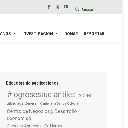
Buscar
Facebook
X
YouTube
page
page
page
IÓN
DONAR
REPORTAR
opens
opens
opens
in
in
in
MNOS
INVESTIGACIÓN
DONAR
REPORTAR
new
new
new
window
window
window
Etiquetas de publicaciones
#logrosestudiantiles
ADEM
Biblioteca General
Centenaria Banda Colegial
Centro de Negocios y Desarrollo
Económico
Ciencias Agrícolas
CoHemis