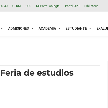
2-4040
UPRM
UPR
Mi Portal Colegial
Portal UPR
Biblioteca
ACADEMIA
ESTUDIANTE
EXALUMNOS
INVESTIGAC
ADMISIONES
ACADEMIA
ESTUDIANTE
EXALU
 Feria de estudios