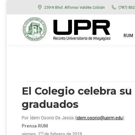
259 N Blvd. Alfonso Valdés Cobián
(787) 83
RUM
ADMISIONES
RUM
El Colegio celebra su
graduados
Por Ídem Osorio De Jesús (
idem.osorio@uprm.edu
)
Prensa RUM
ro
viernes, 1
de febrero de 2019