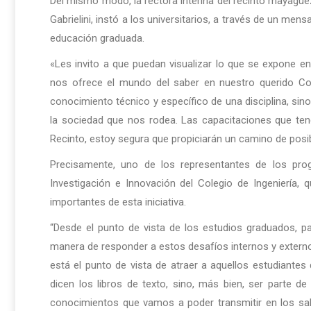
Del mismo modo, la rectora interina del recinto mayagüe
Gabrielini, instó a los universitarios, a través de un mens
educación graduada.
«Les invito a que puedan visualizar lo que se expone 
nos ofrece el mundo del saber en nuestro querido Col
conocimiento técnico y específico de una disciplina, si
la sociedad que nos rodea. Las capacitaciones que tend
Recinto, estoy segura que propiciarán un camino de posibi
Precisamente, uno de los representantes de los pr
Investigación e Innovación del Colegio de Ingeniería
importantes de esta iniciativa.
“Desde el punto de vista de los estudios graduados, pa
manera de responder a estos desafíos internos y externos
está el punto de vista de atraer a aquellos estudiante
dicen los libros de texto, sino, más bien, ser parte 
conocimientos que vamos a poder transmitir en los sal