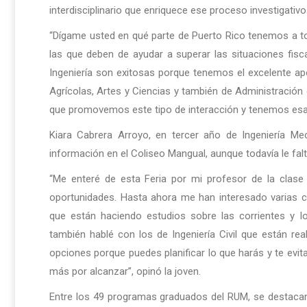
interdisciplinario que enriquece ese proceso investigativo
“Dígame usted en qué parte de Puerto Rico tenemos a to
las que deben de ayudar a superar las situaciones fisca
Ingeniería son exitosas porque tenemos el excelente a
Agrícolas, Artes y Ciencias y también de Administració
que promovemos este tipo de interacción y tenemos esa 
Kiara Cabrera Arroyo, en tercer año de Ingeniería Me
información en el Coliseo Mangual, aunque todavía le falt
“Me enteré de esta Feria por mi profesor de la clase 
oportunidades. Hasta ahora me han interesado varias 
que están haciendo estudios sobre las corrientes y l
también hablé con los de Ingeniería Civil que están re
opciones porque puedes planificar lo que harás y te evit
más por alcanzar”, opinó la joven.
Entre los 49 programas graduados del RUM, se destacan