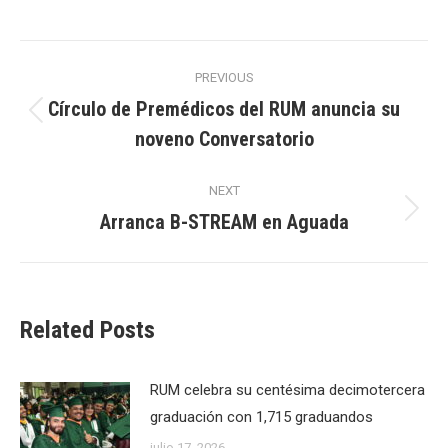
Post
PREVIOUS
navigation
Círculo de Premédicos del RUM anuncia su
Previous
noveno Conversatorio
post:
NEXT
Arranca B-STREAM en Aguada
Next
post:
Related Posts
RUM celebra su centésima decimotercera
graduación con 1,715 graduandos
julio 17, 2026