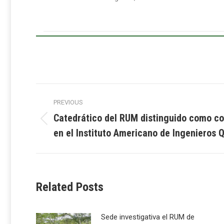
Post
PREVIOUS
navigation
Catedrático del RUM distinguido como co
Previous
en el Instituto Americano de Ingenieros 
post:
Related Posts
Sede investigativa el RUM de