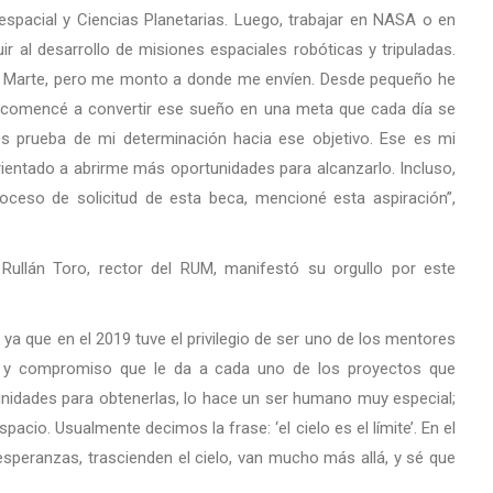
spacial y Ciencias Planetarias. Luego, trabajar en NASA o en
r al desarrollo de misiones espaciales robóticas y tripuladas.
o a Marte, pero me monto a donde me envíen. Desde pequeño he
o, comencé a convertir ese sueño en una meta que cada día se
es prueba de mi determinación hacia ese objetivo. Ese es mi
rientado a abrirme más oportunidades para alcanzarlo. Incluso,
ceso de solicitud de esta beca, mencioné esta aspiración”,
ín Rullán Toro, rector del RUM, manifestó su orgullo por este
ya que en el 2019 tuve el privilegio de ser uno de los mentores
ión y compromiso que le da a cada uno de los proyectos que
nidades para obtenerlas, lo hace un ser humano muy especial;
pacio. Usualmente decimos la frase: ‘el cielo es el límite’. En el
speranzas, trascienden el cielo, van mucho más allá, y sé que