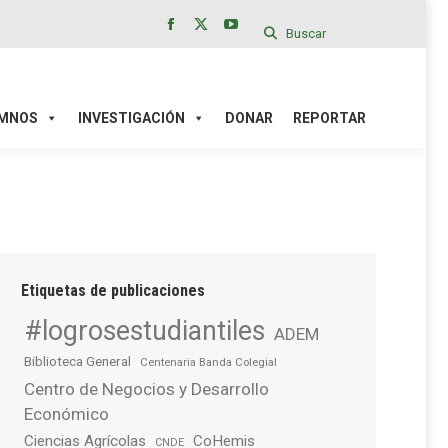
Buscar
Facebook
X
YouTube
page
page
page
IÓN
DONAR
REPORTAR
opens
opens
opens
in
in
in
MNOS
INVESTIGACIÓN
DONAR
REPORTAR
new
new
new
window
window
window
Etiquetas de publicaciones
#logrosestudiantiles
ADEM
Biblioteca General
Centenaria Banda Colegial
Centro de Negocios y Desarrollo
Económico
Ciencias Agrícolas
CoHemis
CNDE