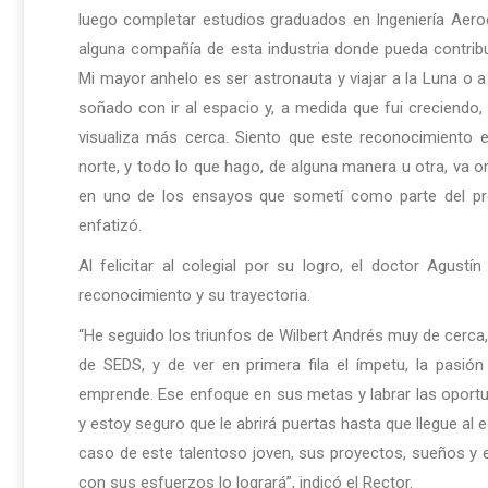
luego completar estudios graduados en Ingeniería Aeroe
alguna compañía de esta industria donde pueda contribui
Mi mayor anhelo es ser astronauta y viajar a la Luna 
soñado con ir al espacio y, a medida que fui creciend
visualiza más cerca. Siento que este reconocimiento 
norte, y todo lo que hago, de alguna manera u otra, va o
en uno de los ensayos que sometí como parte del pro
enfatizó.
Al felicitar al colegial por su logro, el doctor Agust
reconocimiento y su trayectoria.
“He seguido los triunfos de Wilbert Andrés muy de cerca, 
de SEDS, y de ver en primera fila el ímpetu, la pas
emprende. Ese enfoque en sus metas y labrar las oportu
y estoy seguro que le abrirá puertas hasta que llegue al es
caso de este talentoso joven, sus proyectos, sueños y e
con sus esfuerzos lo logrará”, indicó el Rector.