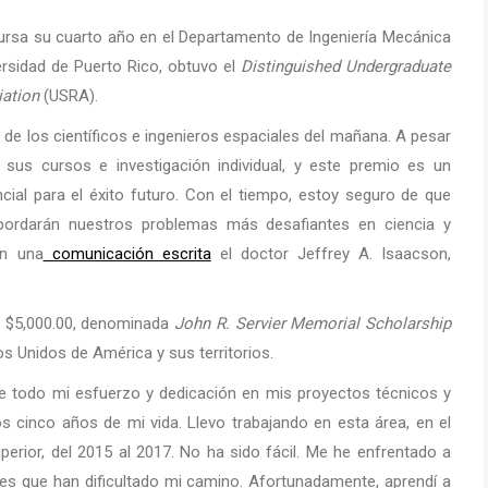
cursa su cuarto año en el Departamento de Ingeniería Mecánica
ersidad de Puerto Rico, obtuvo el
Distinguished Undergraduate
iation
(USRA).
de los científicos e ingenieros espaciales del mañana. A pesar
 sus cursos e investigación individual, y este premio es un
ial para el éxito futuro. Con el tiempo, estoy seguro de que
bordarán nuestros problemas más desafiantes en ciencia y
en una
comunicación escrita
el doctor Jeffrey A. Isaacson,
e $5,000.00, denominada
J
ohn R. Servier Memorial Scholarship
os Unidos de América y sus territorios.
de todo mi esfuerzo y dedicación en mis proyectos técnicos y
os cinco años de mi vida. Llevo trabajando en esta área, en el
perior, del 2015 al 2017. No ha sido fácil. Me he enfrentado a
s que han dificultado mi camino. Afortunadamente, aprendí a