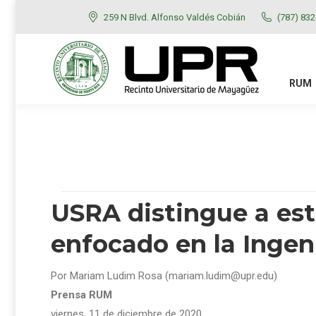
259 N Blvd. Alfonso Valdés Cobián
(787) 83
RUM
ADMISIONES
RUM
USRA distingue a es
enfocado en la Ingen
Por Mariam Ludim Rosa (mariam.ludim@upr.edu)
Prensa RUM
viernes, 11 de diciembre
de 2020