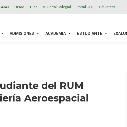
2-4040
UPRM
UPR
Mi Portal Colegial
Portal UPR
Biblioteca
ACADEMIA
ESTUDIANTE
EXALUMNOS
INVESTIGAC
ADMISIONES
ACADEMIA
ESTUDIANTE
EXALU
tudiante del RUM
iería Aeroespacial