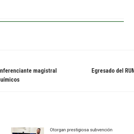
nferenciante magistral
Egresado del RU
Next
Químicos
post:
Otorgan prestigiosa subvención