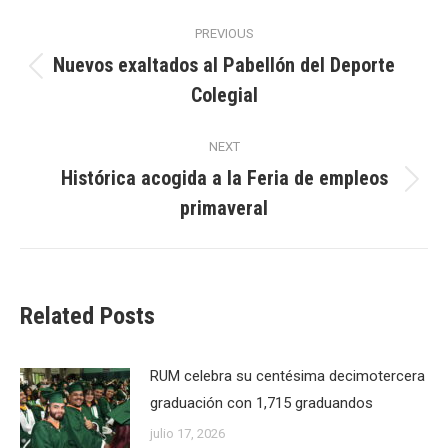
Post
PREVIOUS
navigation
Nuevos exaltados al Pabellón del Deporte
Previous
Colegial
post:
NEXT
Histórica acogida a la Feria de empleos
Next
primaveral
post:
Related Posts
RUM celebra su centésima decimotercera
graduación con 1,715 graduandos
julio 17, 2026