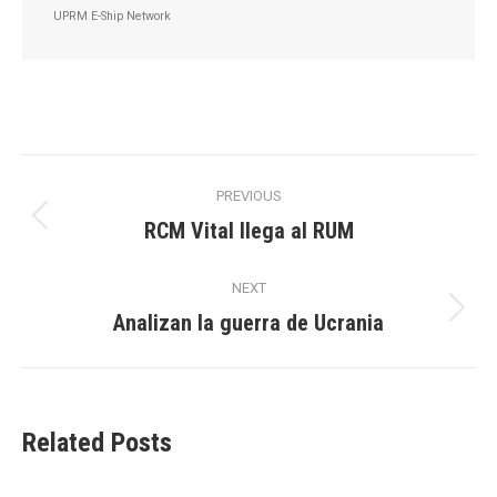
UPRM E-Ship Network
Post
PREVIOUS
navigation
RCM Vital llega al RUM
Previous
post:
NEXT
Analizan la guerra de Ucrania
Next
post:
Related Posts