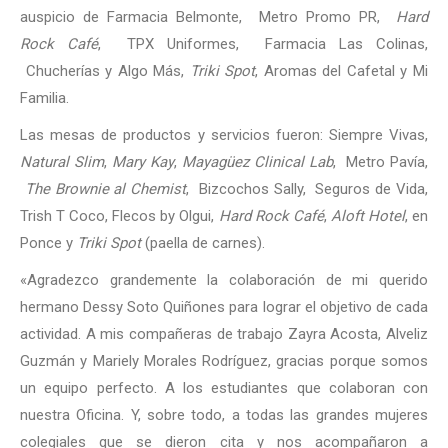
auspicio de Farmacia Belmonte, Metro Promo PR,
Hard
Rock Café
, TPX Uniformes, Farmacia Las Colinas,
Chucherías y Algo Más,
Triki Spot
, Aromas del Cafetal y Mi
Familia.
Las mesas de productos y servicios fueron: Siempre Vivas,
Natural Slim
,
Mary Kay
,
Mayagüez Clinical Lab
, Metro Pavía,
The Brownie al Chemist
, Bizcochos Sally, Seguros de Vida,
Trish T Coco, Flecos by Olgui,
Hard Rock Café
,
Aloft Hotel
, en
Ponce y
Triki Spot
(paella de carnes).
«Agradezco grandemente la colaboración de mi querido
hermano Dessy Soto Quiñones para lograr el objetivo de cada
actividad. A mis compañeras de trabajo Zayra Acosta, Alveliz
Guzmán y Mariely Morales Rodríguez, gracias porque somos
un equipo perfecto. A los estudiantes que colaboran con
nuestra Oficina. Y, sobre todo, a todas las grandes mujeres
colegiales que se dieron cita y nos acompañaron a