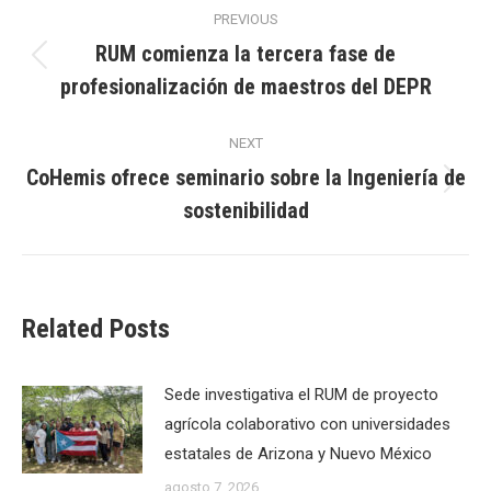
Post
PREVIOUS
navigation
RUM comienza la tercera fase de
Previous
profesionalización de maestros del DEPR
post:
NEXT
CoHemis ofrece seminario sobre la Ingeniería de
Next
sostenibilidad
post:
Related Posts
Sede investigativa el RUM de proyecto
agrícola colaborativo con universidades
estatales de Arizona y Nuevo México
agosto 7, 2026