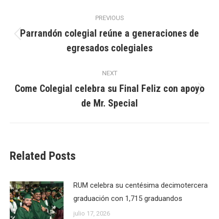
Post
PREVIOUS
navigation
Parrandón colegial reúne a generaciones de
Previous
egresados colegiales
post:
NEXT
Come Colegial celebra su Final Feliz con apoyo
Next
de Mr. Special
post:
Related Posts
RUM celebra su centésima decimotercera
graduación con 1,715 graduandos
julio 17, 2026