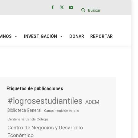
Buscar
Facebook
X
YouTube
page
page
page
IÓN
DONAR
REPORTAR
opens
opens
opens
in
in
in
MNOS
INVESTIGACIÓN
DONAR
REPORTAR
new
new
new
window
window
window
Etiquetas de publicaciones
#logrosestudiantiles
ADEM
Biblioteca General
Campamento de verano
Centenaria Banda Colegial
Centro de Negocios y Desarrollo
Económico