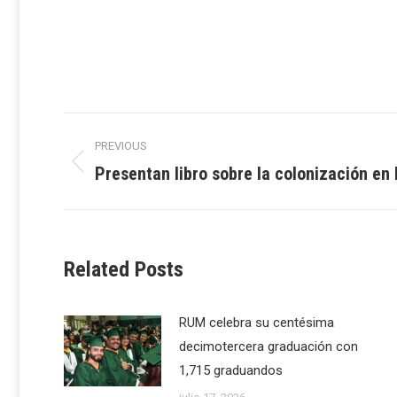
Post
PREVIOUS
navigation
Presentan libro sobre la colonización en
Previous
post:
Related Posts
RUM celebra su centésima
decimotercera graduación con
1,715 graduandos