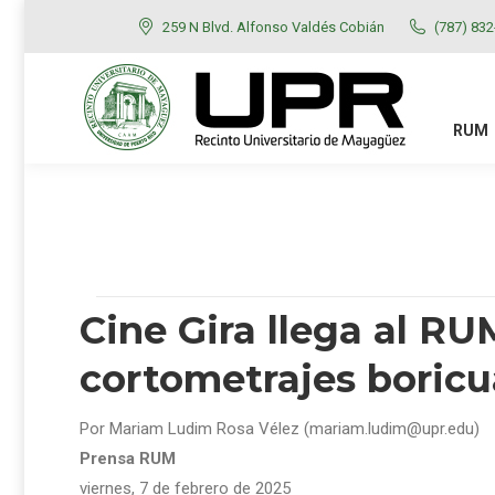
259 N Blvd. Alfonso Valdés Cobián
(787) 83
RUM
ADMISIONES
RUM
Cine Gira llega al R
cortometrajes boricu
Por Mariam Ludim Rosa Vélez (mariam.ludim@upr.edu)
Prensa RUM
viernes, 7 de febrero de 2025