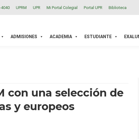
2-4040
UPRM
UPR
Mi Portal Colegial
Portal UPR
Biblioteca
ACADEMIA
ESTUDIANTE
EXALUMNOS
INVESTIGAC
ADMISIONES
ACADEMIA
ESTUDIANTE
EXALU
UM con una selección de
as y europeos