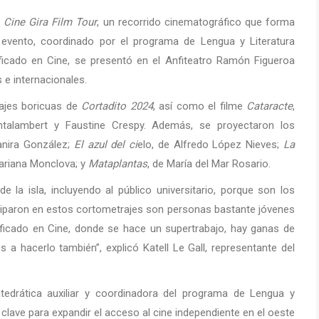
e
Cine Gira Film Tour
, un recorrido cinematográfico que forma
l evento, coordinado por el programa de Lengua y Literatura
icado en Cine, se presentó en el Anfiteatro Ramón Figueroa
 e internacionales.
rajes boricuas de
Cortadito 2024
, así como el filme
Cataracte
,
ontalambert y Faustine Crespy. Además, se proyectaron los
nira González;
El azul del ci
elo, de Alfredo López Nieves;
La
Mariana Monclova; y
Mataplantas
, de María del Mar Rosario.
 la isla, incluyendo al público universitario, porque son los
ciparon en estos cortometrajes son personas bastante jóvenes
rtificado en Cine, donde se hace un supertrabajo, hay ganas de
s a hacerlo también”, explicó Katell Le Gall, representante del
tedrática auxiliar y coordinadora del programa de Lengua y
clave para expandir el acceso al cine independiente en el oeste