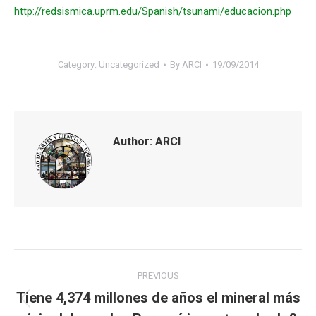
http://redsismica.uprm.edu/Spanish/tsunami/educacion.php
Category:
Uncategorized
By
ARCI
19/09/2014
Author:
ARCI
Post
PREVIOUS
navigation
Tiene 4,374 millones de años el mineral más
Previous