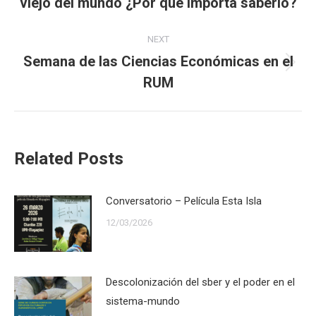
viejo del mundo ¿Por qué importa saberlo?
post:
NEXT
Semana de las Ciencias Económicas en el
Next
RUM
post:
Related Posts
Conversatorio – Película Esta Isla
12/03/2026
Descolonización del sber y el poder en el
sistema-mundo