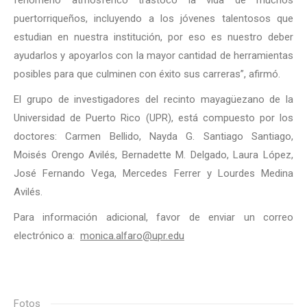
fenómeno atmosférico trastocó la vida de muchos
puertorriqueños, incluyendo a los jóvenes talentosos que
estudian en nuestra institución, por eso es nuestro deber
ayudarlos y apoyarlos con la mayor cantidad de herramientas
posibles para que culminen con éxito sus carreras”, afirmó.
El grupo de investigadores del recinto mayagüezano de la
Universidad de Puerto Rico (UPR), está compuesto por los
doctores: Carmen Bellido, Nayda G. Santiago Santiago,
Moisés Orengo Avilés, Bernadette M. Delgado, Laura López,
José Fernando Vega, Mercedes Ferrer y Lourdes Medina
Avilés.
Para información adicional, favor de enviar un correo
electrónico a:
monica.alfaro@upr.edu
Fotos