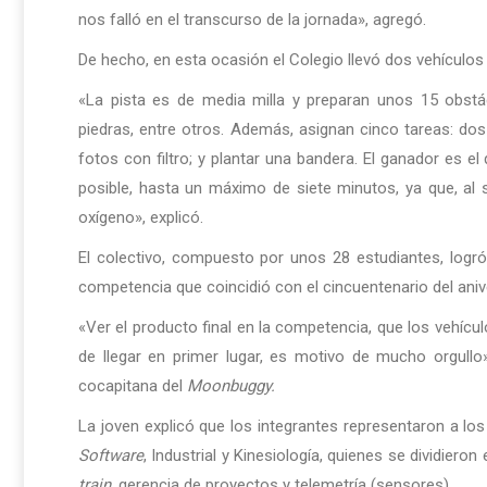
nos falló en el transcurso de la jornada», agregó.
De hecho, en esta ocasión el Colegio llevó dos vehículo
«La pista es de media milla y preparan unos 15 obstácu
piedras, entre otros. Además, asignan cinco tareas: dos
fotos con filtro; y plantar una bandera. El ganador es 
posible, hasta un máximo de siete minutos, ya que, al 
oxígeno», explicó.
El colectivo, compuesto por unos 28 estudiantes, logró 
competencia que coincidió con el cincuentenario del aniv
«Ver el producto final en la competencia, que los vehícu
de llegar en primer lugar, es motivo de mucho orgullo
cocapitana del
Moonbuggy.
La joven explicó que los integrantes representaron a lo
Software
, Industrial y Kinesiología, quienes se dividiero
train
, gerencia de proyectos y telemetría (sensores).