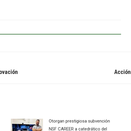
novación
Acción
Next
post:
Otorgan prestigiosa subvención
NSF CAREER a catedrático del