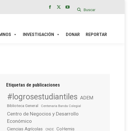
Buscar
Facebook
X
YouTube
page
page
page
IÓN
DONAR
REPORTAR
opens
opens
opens
in
in
in
MNOS
INVESTIGACIÓN
DONAR
REPORTAR
new
new
new
window
window
window
Etiquetas de publicaciones
#logrosestudiantiles
ADEM
Biblioteca General
Centenaria Banda Colegial
Centro de Negocios y Desarrollo
Económico
Ciencias Agrícolas
CoHemis
CNDE