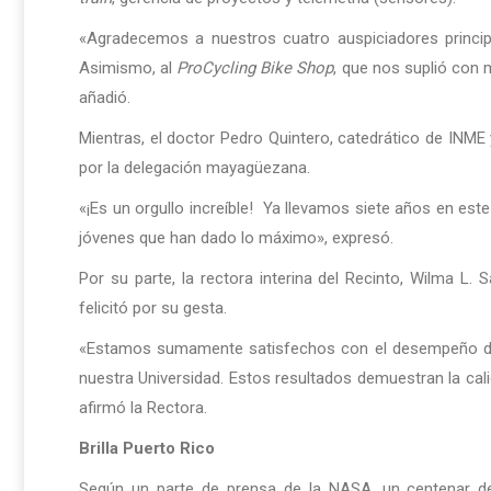
«Agradecemos a nuestros cuatro auspiciadores princi
Asimismo, al
ProCycling Bike Shop
, que nos suplió con 
añadió.
Mientras, el doctor Pedro Quintero, catedrático de INME 
por la delegación mayagüezana.
«¡Es un orgullo increíble! Ya llevamos siete años en est
jóvenes que han dado lo máximo», expresó.
Por su parte, la rectora interina del Recinto, Wilma L. S
felicitó por su gesta.
«Estamos sumamente satisfechos con el desempeño de
nuestra Universidad. Estos resultados demuestran la cali
afirmó la Rectora.
Brilla Puerto Rico
Según un parte de prensa de la NASA, un centenar de