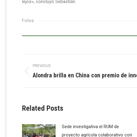
lejos», concluyó Sebastián.
Fotos
Post
PREVIOUS
navigation
Alondra brilla en China con premio de in
Previous
post:
Related Posts
Sede investigativa el RUM de
proyecto agrícola colaborativo con