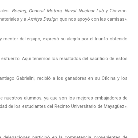
pales:
Boeing
,
General Motors
,
Naval
Nuclear Lab
y Chevron.
materiales y a
Amitys Design,
que nos apoyó con las camisas»,
y mentor del equipo, expresó su alegría por el triunfo obtenido
e esfuerzo. Aquí tenemos los resultados del sacrificio de estos
antiago Gabrielini, recibió a los ganadores en su Oficina y los
 nuestros alumnos, ya que son los mejores embajadores de
dad de los estudiantes del Recinto Universitario de Mayagüez»,
 delegaciones participó en la competencia, provenientes de