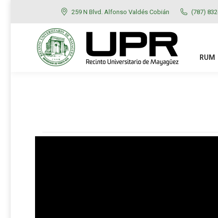
259 N Blvd. Alfonso Valdés Cobián
(787) 83
RUM
ADMISIONES
RUM