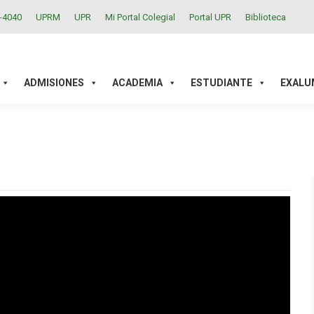
2-4040
UPRM
UPR
Mi Portal Colegial
Portal UPR
Biblioteca
ACADEMIA
ESTUDIANTE
EXALUMNOS
INVESTIGAC
ADMISIONES
ACADEMIA
ESTUDIANTE
EXALU