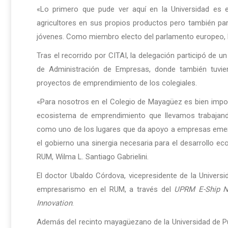
«Lo primero que pude ver aquí en la Universidad es 
agricultores en sus propios productos pero también par
jóvenes. Como miembro electo del parlamento europeo, b
Tras el recorrido por CITAI, la delegación participó de u
de Administración de Empresas, donde también tuvie
proyectos de emprendimiento de los colegiales.
«Para nosotros en el Colegio de Mayagüez es bien import
ecosistema de emprendimiento que llevamos trabajan
como uno de los lugares que da apoyo a empresas emerg
el gobierno una sinergia necesaria para el desarrollo eco
RUM, Wilma L. Santiago Gabrielini.
El doctor Ubaldo Córdova, vicepresidente de la Universid
empresarismo en el RUM, a través del
UPRM E-Ship N
Innovation
.
Además del recinto mayagüezano de la Universidad de Puer