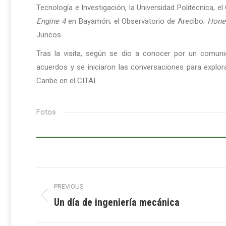
Tecnología e Investigación, la Universidad Politécnica, e
Engine 4
en Bayamón; el Observatorio de Arecibo;
Hone
Juncos.
Tras la visita, según se dio a conocer por un comun
acuerdos y se iniciaron las conversaciones para explora
Caribe en el CITAI.
Fotos
Post
PREVIOUS
navigation
Un día de ingeniería mecánica
Previous
post: