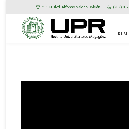
259 N Blvd. Alfonso Valdés Cobián
(787) 83
RUM
ADMISIONES
RUM