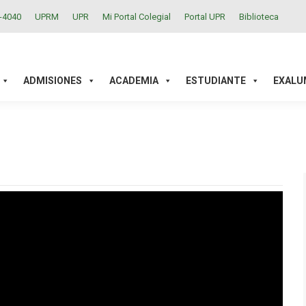
2-4040
UPRM
UPR
Mi Portal Colegial
Portal UPR
Biblioteca
ACADEMIA
ESTUDIANTE
EXALUMNOS
INVESTIGAC
ADMISIONES
ACADEMIA
ESTUDIANTE
EXALU