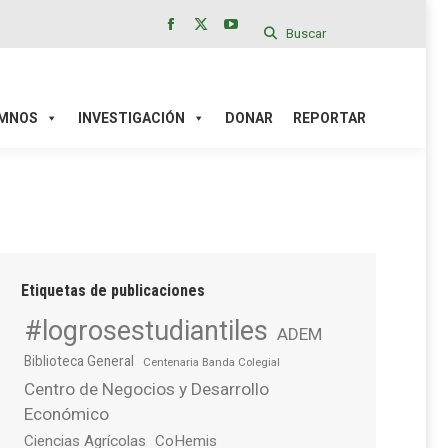
Buscar
Facebook
X
YouTube
page
page
page
IÓN
DONAR
REPORTAR
opens
opens
opens
in
in
in
MNOS
INVESTIGACIÓN
DONAR
REPORTAR
new
new
new
window
window
window
Etiquetas de publicaciones
#logrosestudiantiles
ADEM
Biblioteca General
Centenaria Banda Colegial
Centro de Negocios y Desarrollo
Económico
Ciencias Agrícolas
CoHemis