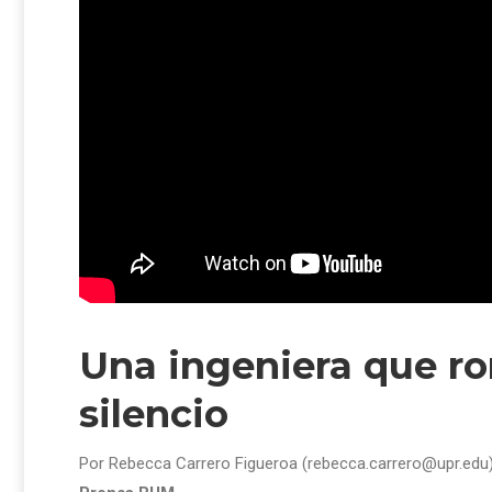
Una ingeniera que ro
silencio
Por Rebecca Carrero Figueroa (rebecca.carrero@upr.edu