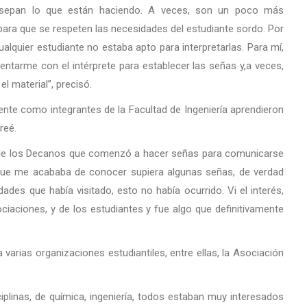
ue sepan lo que están haciendo. A veces, son un poco más
para que se respeten las necesidades del estudiante sordo. Por
lquier estudiante no estaba apto para interpretarlas. Para mí,
 sentarme con el intérprete para establecer las señas y,a veces,
l material”, precisó.
ente como integrantes de la Facultad de Ingeniería aprendieron
reé.
 de los Decanos que comenzó a hacer señas para comunicarse
que me acababa de conocer supiera algunas señas, de verdad
ades que había visitado, esto no había ocurrido. Vi el interés,
ociaciones, y de los estudiantes y fue algo que definitivamente
varias organizaciones estudiantiles, entre ellas, la Asociación
iplinas, de química, ingeniería, todos estaban muy interesados