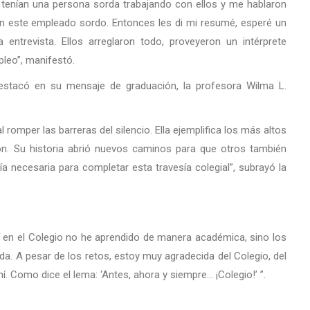
ya tenían una persona sorda trabajando con ellos y me hablaron
on este empleado sordo. Entonces les di mi resumé, esperé un
ntrevista. Ellos arreglaron todo, proveyeron un intérprete
pleo”, manifestó.
destacó en su mensaje de graduación, la profesora Wilma L.
 romper las barreras del silencio. Ella ejemplifica los más altos
ión. Su historia abrió nuevos caminos para que otros también
a necesaria para completar esta travesía colegial”, subrayó la
uí en el Colegio no he aprendido de manera académica, sino los
a. A pesar de los retos, estoy muy agradecida del Colegio, del
. Como dice el lema: ‘Antes, ahora y siempre… ¡Colegio!’ ”.