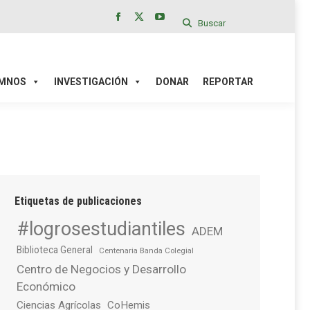
Buscar
Facebook
X
YouTube
page
page
page
IÓN
DONAR
REPORTAR
opens
opens
opens
in
in
in
MNOS
INVESTIGACIÓN
DONAR
REPORTAR
new
new
new
window
window
window
Etiquetas de publicaciones
#logrosestudiantiles
ADEM
Biblioteca General
Centenaria Banda Colegial
Centro de Negocios y Desarrollo
Económico
Ciencias Agrícolas
CoHemis