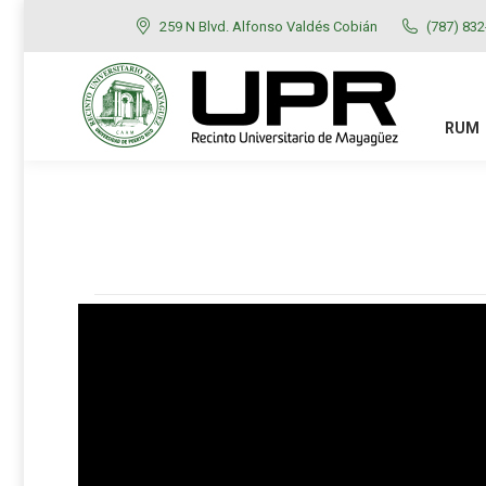
259 N Blvd. Alfonso Valdés Cobián
(787) 83
RUM
ADMISIONES
RUM