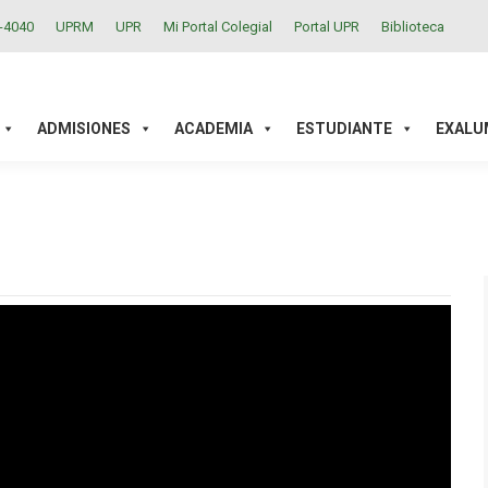
2-4040
UPRM
UPR
Mi Portal Colegial
Portal UPR
Biblioteca
ACADEMIA
ESTUDIANTE
EXALUMNOS
INVESTIGAC
ADMISIONES
ACADEMIA
ESTUDIANTE
EXALU