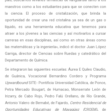
país, buscamos llevarles temáticas de vanguardia tanto a los
maestros como a los estudiantes para que se conecten con
la ciencia. El proceso de cristalización, que brinda la
oportunidad de crear una red cristalina ya sea de un gas o
líquido, es una herramienta educativa que tenemos para
atraer a los jóvenes a las ciencias y así motivarlos a cursar
carreras en esas disciplinas, así como en otras áreas como
las matemáticas y la ingeniería», indicó el doctor Juan López
Garriga, director de Ciencias sobre Ruedas y catedrático del
Departamento de Química.
Se integraron las siguientes escuelas: Áurea E Quiles Claudio,
de Guánica, Vocacional Bernardino Cordero y Programa
Upwardbound
SITE- Pontificia Universidad Católica, de Ponce,
Petra Mercado Bougart, de Humacao, Monserrate León de
Irizarry, de Cabo Rojo, Pedro Falú Orellano, de Río Grande,
Antonio Valero de Bernabé, de Fajardo,
Centro Residencial de
Oportunidades Educativas de Mayagüez (
CROEM), de