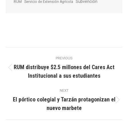
Subvención
RUM
Servicio de Extensión Agrícola
Post
PREVIOUS
navigation
RUM distribuye $2.5 millones del Cares Act
Previous
Institucional a sus estudiantes
post:
NEXT
El pórtico colegial y Tarzán protagonizan el
Next
nuevo marbete
post: