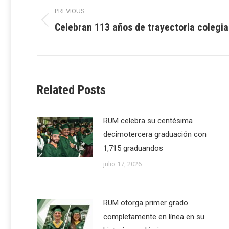
PREVIOUS
navigation
Celebran 113 años de trayectoria colegia
Previous
post:
Related Posts
RUM celebra su centésima
decimotercera graduación con
1,715 graduandos
julio 17, 2026
RUM otorga primer grado
completamente en línea en su