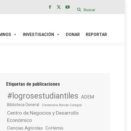
Buscar
Facebook
X
YouTube
page
page
page
IÓN
DONAR
REPORTAR
opens
opens
opens
in
in
in
MNOS
INVESTIGACIÓN
DONAR
REPORTAR
new
new
new
window
window
window
Etiquetas de publicaciones
#logrosestudiantiles
ADEM
Biblioteca General
Centenaria Banda Colegial
Centro de Negocios y Desarrollo
Económico
Ciencias Agrícolas
CoHemis