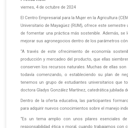
viernes, 4 de octubre de 2024
El Centro Empresarial para la Mujer en la Agricultura (CE
Universitario de Mayagüez (RUM), ofrece este semestre un
de fomentar una práctica más sostenible. Además, se l
mejorar sus agronegocios dentro de los parámetros cón
“A través de este ofrecimiento de economía sosteni
producción y mercadeo del producto, que ellas siembre
conserven los recursos naturales. Muchas de ellas son a
todavía comenzando, o estableciendo su plan de neg
tenemos un grupo de estudiantes universitarios que t
doctora Gladys González Martínez, catedrática jubilada de
Dentro de la oferta educativa, las participantes form
para adquirir nuevos conocimientos sobre el manejo indic
“Es un tema amplio con unos pilares esenciales de l
responsabilidad ética y moral, cuando trabajamos con c