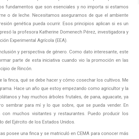
nos fundamentos que son esenciales y no importa si estamos
arne o de leche. Necesitamos asegurarnos de que el ambiente
sión genética pueda ocurrir. Esos principios aplican si es un
xpresó la profesora Katherine Domenech Pérez, investigadora y
ción Experimental Agrícola (EEA).
clusión y perspectiva de género. Como dato interesante, este
formar parte de esta iniciativa cuando vio la promoción en las
cipio de Rincón.
e la finca, qué se debe hacer y cómo cosechar los cultivos. Me
ograma. Hace un año que estoy empezando como agricultor y la
látanos y hay muchos árboles frutales, de pana, aguacate, ya
ro sembrar para mí y lo que sobre, que se pueda vender. En
a con muchos visitantes y restaurantes. Puedo producir los
do del Ejército de los Estados Unidos.
uertas posee una finca y se matriculó en CEMA para conocer más