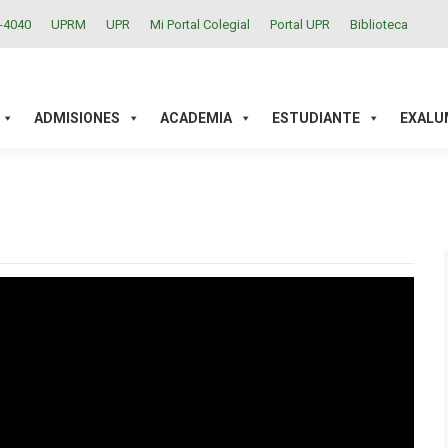
2-4040
UPRM
UPR
Mi Portal Colegial
Portal UPR
Biblioteca
ACADEMIA
ESTUDIANTE
EXALUMNOS
INVESTIGAC
ADMISIONES
ACADEMIA
ESTUDIANTE
EXALU