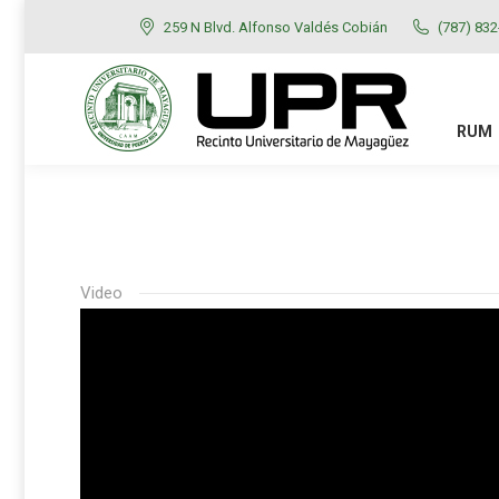
259 N Blvd. Alfonso Valdés Cobián
(787) 83
RUM
ADMISIONES
RUM
Video