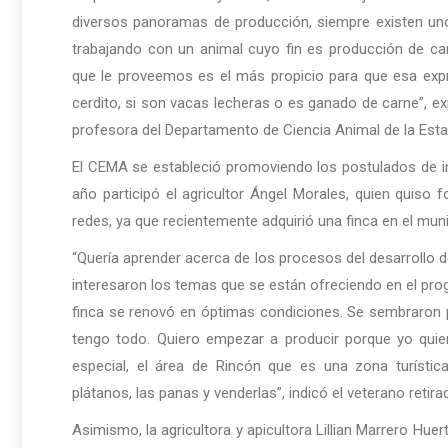
diversos panoramas de producción, siempre existen u
trabajando con un animal cuyo fin es producción de c
que le proveemos es el más propicio para que esa expre
cerdito, si son vacas lecheras o es ganado de carne”, e
profesora del Departamento de Ciencia Animal de la Esta
El CEMA se estableció promoviendo los postulados de in
año participó el agricultor Ángel Morales, quien quiso 
redes, ya que recientemente adquirió una finca en el muni
“Quería aprender acerca de los procesos del desarrollo d
interesaron los temas que se están ofreciendo en el pr
finca se renovó en óptimas condiciones. Se sembraron p
tengo todo. Quiero empezar a producir porque yo quie
especial, el área de Rincón que es una zona turístic
plátanos, las panas y venderlas”, indicó el veterano retira
Asimismo, la agricultora y apicultora Lillian Marrero H