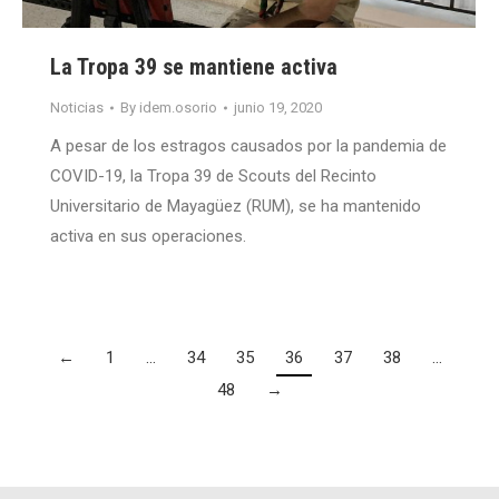
La Tropa 39 se mantiene activa
Noticias
By
idem.osorio
junio 19, 2020
A pesar de los estragos causados por la pandemia de
COVID-19, la Tropa 39 de Scouts del Recinto
Universitario de Mayagüez (RUM), se ha mantenido
activa en sus operaciones.
←
1
…
34
35
36
37
38
…
48
→