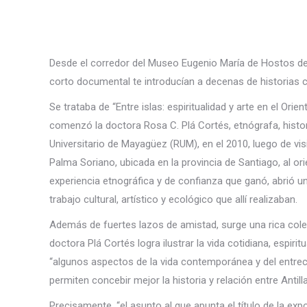
Desde el corredor del Museo Eugenio María de Hostos de
corto documental te introducían a decenas de historias 
Se trataba de “Entre islas: espiritualidad y arte en el O
comenzó la doctora Rosa C. Plá Cortés, etnógrafa, histo
Universitario de Mayagüez (RUM), en el 2010, luego de visi
Palma Soriano, ubicada en la provincia de Santiago, al ori
experiencia etnográfica y de confianza que ganó, abrió u
trabajo cultural, artístico y ecológico que allí realizaban.
Además de fuertes lazos de amistad, surge una rica col
doctora Plá Cortés logra ilustrar la vida cotidiana, espi
“algunos aspectos de la vida contemporánea y del entrecr
permiten concebir mejor la historia y relación entre Antill
Precisamente, “el asunto al que apunta el título de la expo