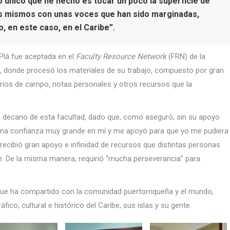
 único que he hecho es tocar un poco la superficie de
os mismos con unas voces que han sido marginadas,
, en este caso, en el Caribe”.
 Plá fue aceptada en el
Faculty Resource Network
(FRN) de la
), donde procesó los materiales de su trabajo, compuesto por gran
rios de campo, notas personales y otros recursos que la
i, decano de esta facultad, dado que, como aseguró, sin su apoyo
vo una confianza muy grande en mí y me apoyó para que yo me pudiera
 recibió gran apoyo e infinidad de recursos que distintas personas
se. De la misma manera, requirió “mucha perseverancia” para
 que ha compartido con la comunidad puertorriqueña y el mundo,
ico, cultural e histórico del Caribe, sus islas y su gente.