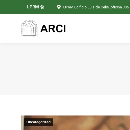
UPRM
UPRM Edificio Luis de Celis, oficina 306
Uncategorized