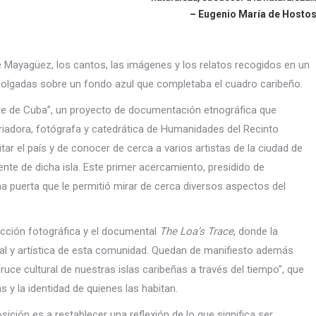
– Eugenio María de Hosto
 Mayagüez, los cantos, las imágenes y los relatos recogidos en un
colgadas sobre un fondo azul que completaba el cuadro caribeño.
riente de Cuba”, un proyecto de documentación etnográfica que
riadora, fotógrafa y catedrática de Humanidades del Recinto
tar el país y de conocer de cerca a varios artistas de la ciudad de
ente de dicha isla. Este primer acercamiento, presidido de
na puerta que le permitió mirar de cerca diversos aspectos del
ección fotográfica y el documental
The Loa’s Trace
, donde la
ritual y artística de esta comunidad. Quedan de manifiesto además
uce cultural de nuestras islas caribeñas a través del tiempo”, que
as y la identidad de quienes las habitan.
sición es a restablecer una reflexión de lo que significa ser