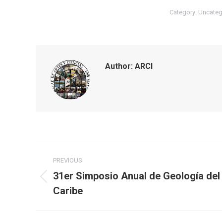
Category:
Uncateg
Author:
ARCI
Post
PREVIOUS
navigation
31er Simposio Anual de Geología del
Previous
Caribe
post: