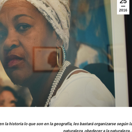
25
2016
 la historia lo que son en la geografía, les bastará organizarse según l
naturaleza, obedecer a la naturaleza