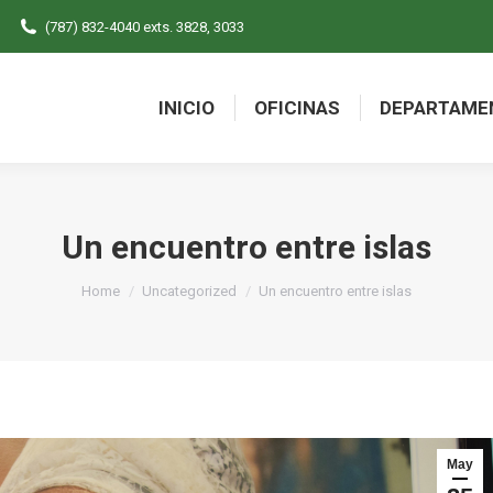
(787) 832-4040 exts. 3828, 3033
INICIO
OFICINAS
DEPARTAME
INICIO
OFICINAS
DEPARTAME
Un encuentro entre islas
You are here:
Home
Uncategorized
Un encuentro entre islas
May