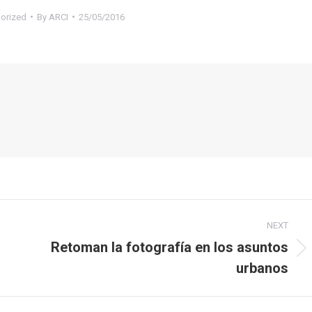
orized
By
ARCI
25/05/2016
NEXT
Retoman la fotografía en los asuntos
Next
urbanos
post: