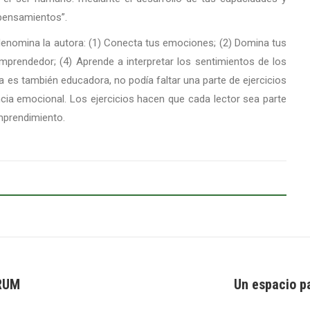
 pensamientos”.
 denomina la autora: (1) Conecta tus emociones; (2) Domina tus
mprendedor; (4) Aprende a interpretar los sentimientos de los
 es también educadora, no podía faltar una parte de ejercicios
encia emocional. Los ejercicios hacen que cada lector sea parte
mprendimiento.
 RUM
Un espacio pa
Next
post: