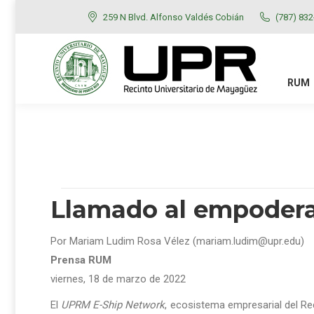
259 N Blvd. Alfonso Valdés Cobián
(787) 83
RUM
ADMISIONES
RUM
Llamado al empoder
Por Mariam Ludim Rosa Vélez (mariam.ludim@upr.edu)
Prensa RUM
viernes, 18 de marzo de 2022
El
UPRM E-Ship Network
, ecosistema empresarial del Re