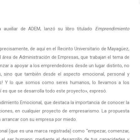
a auxiliar de ADEM, lanzó su libro titulado
Emprendimiento
precisamente, de aquí en el Recinto Universitario de Mayagüez,
l área de Administración de Empresas, que trabajan el tema de
enzar a apoyar a los emprendedores desde un lugar distinto, no
s, sino que también desde el aspecto emocional, personal y
os! Y lo que somos como seres humanos, lo llevamos a los
 es que se desarrolla todo este proyecto», expresó.
ndimiento Emocional, que destaca la importancia de conocer la
ociones, en cualquier proyecto de empresarismo. La propuesta
 arrancar con su empresa por miedo.
onal (que es una marca registrada) como “empezar, comenzar,
de el ser humano: mediante el desarrollo de tus capacidades y