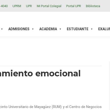
2-4040
UPRM
UPR
Mi Portal Colegial
Portal UPR
Biblioteca
ACADEMIA
ESTUDIANTE
EXALUMNOS
INVESTIGAC
ADMISIONES
ACADEMIA
ESTUDIANTE
EXALU
amiento emocional
cinto Universitario de Mayagüez (RUM) y el Centro de Negocios