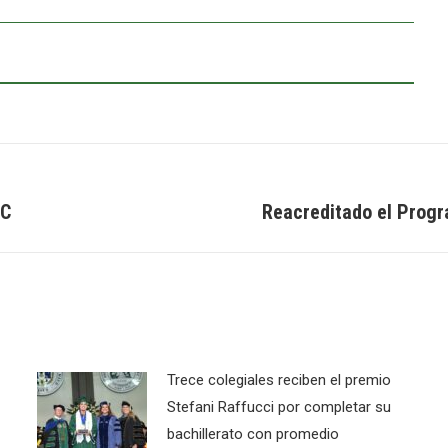
TC
Reacreditado el Prog
Next
post:
Trece colegiales reciben el premio
Stefani Raffucci por completar su
bachillerato con promedio