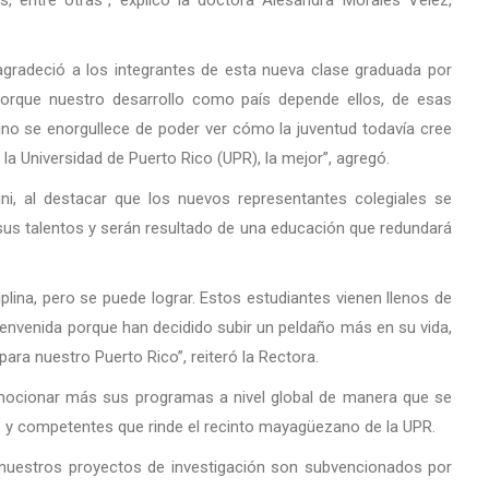
s, entre otras”, explicó la doctora Alesandra Morales Vélez,
radeció a los integrantes de esta nueva clase graduada por
 porque nuestro desarrollo como país depende ellos, de esas
uno se enorgullece de poder ver cómo la juventud todavía cree
a Universidad de Puerto Rico (UPR), la mejor”, agregó.
lini, al destacar que los nuevos representantes colegiales se
 sus talentos y serán resultado de una educación que redundará
lina, pero se puede lograr. Estos estudiantes vienen llenos de
envenida porque han decidido subir un peldaño más en su vida,
ara nuestro Puerto Rico”, reiteró la Rectora.
omocionar más sus programas a nivel global de manera que se
s y competentes que rinde el recinto mayagüezano de la UPR.
nuestros proyectos de investigación son subvencionados por