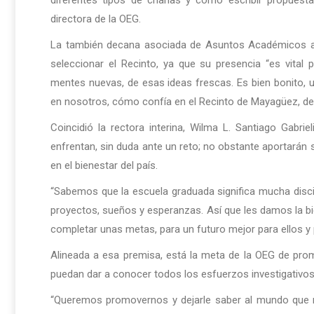
diferentes tipos de charlas y cómo escribir propuesta
directora de la OEG.
La también decana asociada de Asuntos Académicos ag
seleccionar el Recinto, ya que su presencia “es vital
mentes nuevas, de esas ideas frescas. Es bien bonito, 
en nosotros, cómo confía en el Recinto de Mayagüez, de l
Coincidió la rectora interina, Wilma L. Santiago Gabrie
enfrentan, sin duda ante un reto; no obstante aportarán
en el bienestar del país.
“Sabemos que la escuela graduada significa mucha discip
proyectos, sueños y esperanzas. Así que les damos la bi
completar unas metas, para un futuro mejor para ellos y p
Alineada a esa premisa, está la meta de la OEG de pr
puedan dar a conocer todos los esfuerzos investigativo
“Queremos promovernos y dejarle saber al mundo que 