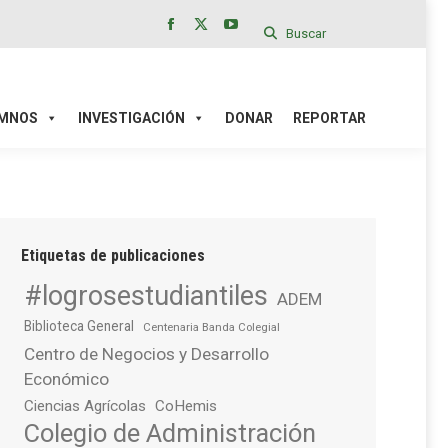
Buscar
Facebook
X
YouTube
page
page
page
IÓN
DONAR
REPORTAR
opens
opens
opens
in
in
in
MNOS
INVESTIGACIÓN
DONAR
REPORTAR
new
new
new
window
window
window
Etiquetas de publicaciones
#logrosestudiantiles
ADEM
Biblioteca General
Centenaria Banda Colegial
Centro de Negocios y Desarrollo
Económico
Ciencias Agrícolas
CoHemis
Colegio de Administración