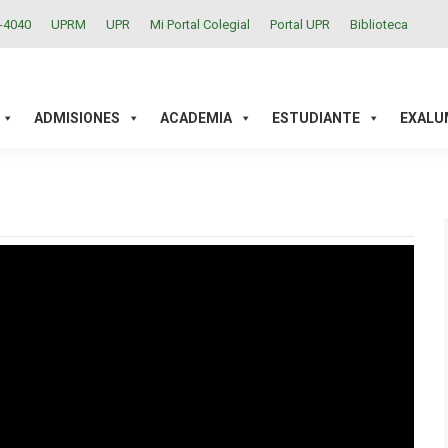
2-4040
UPRM
UPR
Mi Portal Colegial
Portal UPR
Biblioteca
ACADEMIA
ESTUDIANTE
EXALUMNOS
INVESTIGAC
ADMISIONES
ACADEMIA
ESTUDIANTE
EXALU