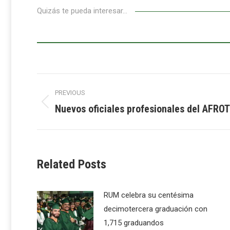
Quizás te pueda interesar...
Post
PREVIOUS
navigation
Nuevos oficiales profesionales del AFRO
Previous
post:
Related Posts
RUM celebra su centésima
decimotercera graduación con
1,715 graduandos