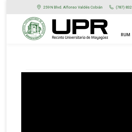
259 N Blvd. Alfonso Valdés Cobián
(787) 83
RUM
ADMISIONES
RUM