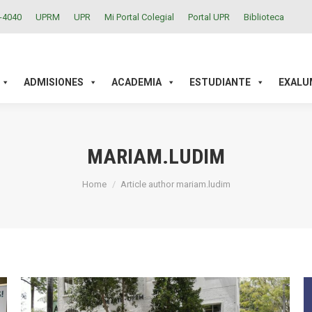
2-4040
UPRM
UPR
Mi Portal Colegial
Portal UPR
Biblioteca
ACADEMIA
ESTUDIANTE
EXALUMNOS
INVESTIGAC
ADMISIONES
ACADEMIA
ESTUDIANTE
EXALU
MARIAM.LUDIM
You are here:
Home
Article author mariam.ludim