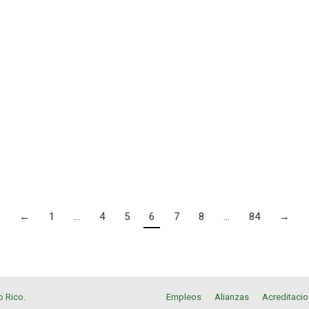
←
1
…
4
5
6
7
8
…
84
→
o Rico
.
Empleos
Alianzas
Acreditaci