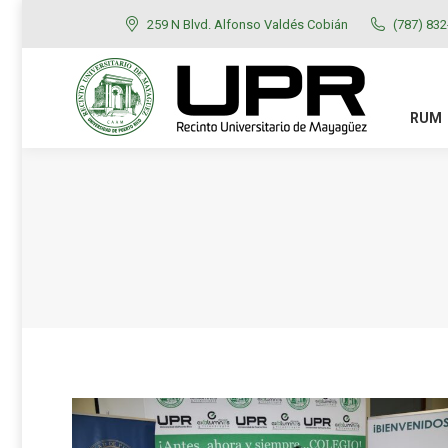
259 N Blvd. Alfonso Valdés Cobián
(787) 83
RUM
ADMISIONES
RUM